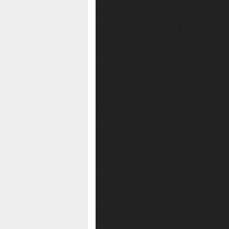
HALUANSULTRA.ID — Persoalan pelan
belasan pengurus KONI Kota Baubau,
haluansultra.id, Wakil Ketua, Bidan
mendengar informasi tersebut.
“Saya baru dapat informasi kalau ada h
langsung mendengar informasi sepiha
dilayangkan ke KONI Pusat, baru bisa
ujar Eman, Sabtu (20/11/2021) siang
Menurut Eman, jika benar Plt Ketua
pelantikan pada dua daerah Butur d
Kota Baubau harus memiliki alasan. 
mengetahui aturan atau tidak. Nah mi
“Coba tanyakan ke dia bapak (Plt) k
Plt pasti ada alasannya. Terus kala
melanggar harus disampaikan ke Plt j
sampai, mungkin ada pandangan lain o