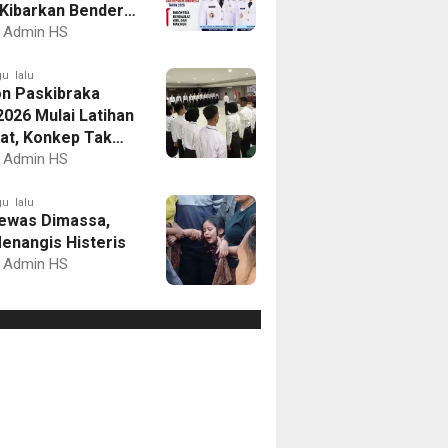
Kibarkan Bendera
Putih dan Gelar
Admin HS
mbaan
u lalu
on Paskibraka
2026 Mulai Latihan
at, Konkep Tak
Delegasi
Admin HS
u lalu
ewas Dimassa,
enangis Histeris
Admin HS