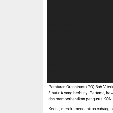
untuk menyelamatkan organisasi atau l
kita lihat persoalannya seperti apa,
Eman Sanusi juga menyikapi tidak di
harus melalui rapat bersama untuk di
apakah sudah sesuai atau tidak. “Saya
dilakukan rapat atau belum. Kalau tid
mungkin sudah diundang rapat tapi ti
Seperti diberitakan sebelumnya, pro
Sultra, La Ode Suryono terhadap pe
terbaru, 15 pengurus KONI Baubau (
pengurus baru telah diteken Plt.
Apa yang dilaksanakan itu melanggar 
Peraturan Organisasi (PO) Bab V terk
3 butir A yang berbunyi Pertama, ke
dan memberhentikan pengurus KONI 
Kedua, merekomendasikan cabang ol