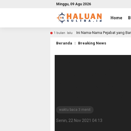
Minggu, 09 Agu 2026
Home
B
Ini Nama-Nama Pejabat yang Bar
1 bulan lalu
Beranda
Breaking News
Soal Pelantikan 
Pengurus KONI D
Pusat : Tanyakan
Aturan atau Tida
waktu baca 3 menit
Senin, 22 Nov 2021 04:13