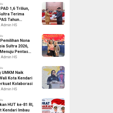
alu
PAD 1,6 Triliun,
ultra Terima
PAS Tahun
an 2027
Admin HS
alu
I Pemilihan Nona
ia Sultra 2026,
a Menuju Pentas
al
Admin HS
alu
g UMKM Naik
Wali Kota Kendari
erkuat Kolaborasi
Admin HS
alu
kan HUT ke-81 RI,
 Kendari Imbau