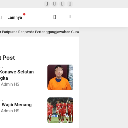
l
Lainnya
r Paripurna Ranperda Pertanggungjawaban Gubernur 2025, Realisasi APBD Rp4,
t Post
alu
Konawe Selatan
ngka
Admin HS
alu
 Wajib Menang
Admin HS