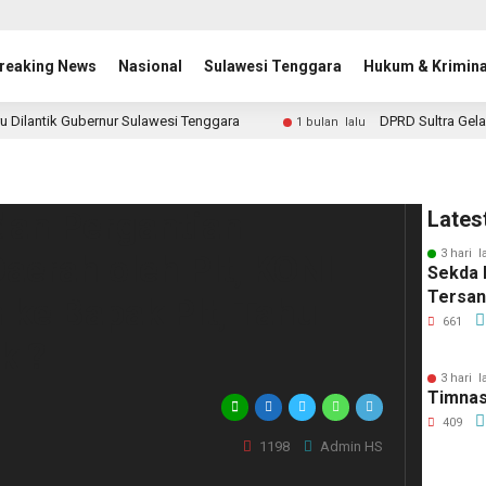
reaking News
Nasional
Sulawesi Tenggara
Hukum & Krimina
u Dilantik Gubernur Sulawesi Tenggara
DPRD Sultra Gela
1 bulan lalu
dan Pergantian
Lates
3 hari l
aerah oleh Plt, KONI
Sekda 
Tersa
 ke Bapak Plt, Tahu
661
k ?
3 hari l
Timnas
409
1198
Admin HS