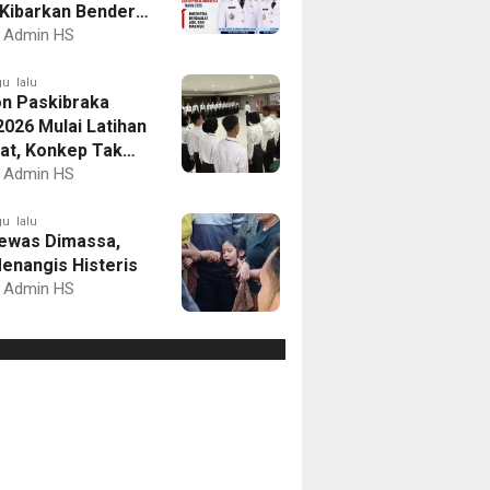
Kibarkan Bendera
Putih dan Gelar
Admin HS
mbaan
u lalu
on Paskibraka
2026 Mulai Latihan
at, Konkep Tak
Delegasi
Admin HS
u lalu
ewas Dimassa,
enangis Histeris
Admin HS