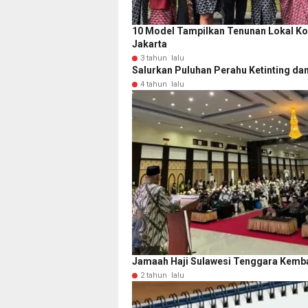
10 Model Tampilkan Tenunan Lokal Kot
Jakarta
3 tahun lalu
Salurkan Puluhan Perahu Ketinting da
4 tahun lalu
Jamaah Haji Sulawesi Tenggara Kembal
2 tahun lalu