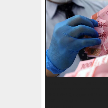
HALUANSULTRA.ID
– Gaji ke-13 su
dilakukan secara bertahap sejak 2 Ju
(PNS & PPPK), anggota TNI/Polri, pe
100% dari penghasilan satu bulan, ya
tunjangan kinerja.