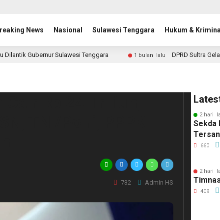
reaking News
Nasional
Sulawesi Tenggara
Hukum & Krimina
u Dilantik Gubernur Sulawesi Tenggara
DPRD Sultra Gela
1 bulan lalu
 Cair Rp 24 Triliun,
Lates
2 hari l
SN, TNI/Polri, PPPK
Sekda 
Tersa
an
660
2 hari l
Timnas
732
Admin HS
409