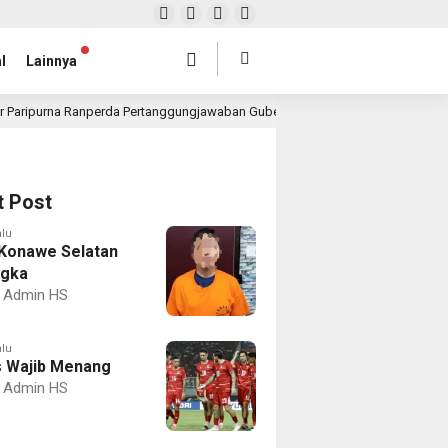
l
Lainnya
r Paripurna Ranperda Pertanggungjawaban Gubernur 2025, Realisasi APBD Rp4,
t Post
alu
Konawe Selatan
ngka
Admin HS
alu
 Wajib Menang
Admin HS