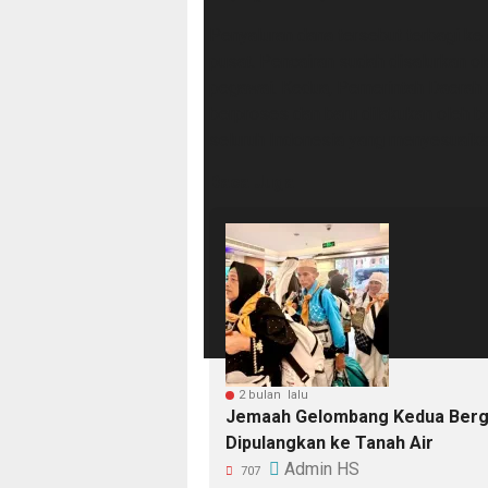
Penyaluran dana tersebut terbagi ke
pusat. Pencairan sudah disalurkan ol
pegawai. Kedua, Pemerintah Daerah
berproses dan baru dilakukan oleh 
seluruh Indonesia yang menyesuaik
Baca Juga
2 bulan lalu
Jemaah Gelombang Kedua Berger
Dipulangkan ke Tanah Air
Admin HS
707