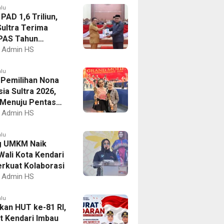
alu
PAD 1,6 Triliun,
ultra Terima
PAS Tahun
an 2027
Admin HS
alu
I Pemilihan Nona
ia Sultra 2026,
a Menuju Pentas
al
Admin HS
alu
g UMKM Naik
Wali Kota Kendari
erkuat Kolaborasi
Admin HS
alu
kan HUT ke-81 RI,
 Kendari Imbau