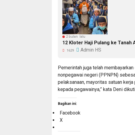
2 bulan lalu
12 Kloter Haji Pulang ke Tanah
Admin HS
1629
Pemerintah juga telah membayarkan 
nonpegawai negeri (PPNPN) sebesar R
pelaksanaan, mayoritas satuan kerja
kepada pegawainya,” kata Deni dikut
Bagikan ini:
Facebook
X