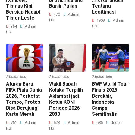
Timnas Kini
Banjir Pujian
Tentang
Bersiap Hadapi
Legitimasi
470
Admin
Timor Leste
HS
1903
Admin
HS
364
Admin
HS
2 bulan lalu
2 bulan lalu
7 bulan lalu
Aturan Baru
Wakil Bupati
BWF World Tour
FIFA Piala Dunia
Kolaka Terpilih
Finals 2025
2026, Perketat
Aklamasi jadi
Berakhir,
Tempo, Protes
Ketua KONI
Indonesia
Bisa Berujung
Periode 2026-
Sampai
Kartu Merah
2030
Semifinalis
751
Admin
623
Admin
585
deden
HS
HS