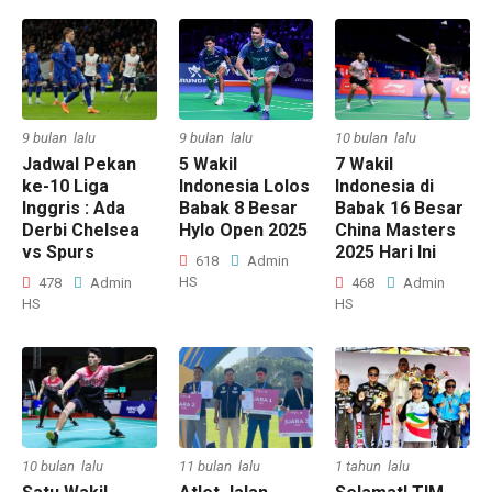
9 bulan lalu
9 bulan lalu
10 bulan lalu
Jadwal Pekan
5 Wakil
7 Wakil
ke-10 Liga
Indonesia Lolos
Indonesia di
Inggris : Ada
Babak 8 Besar
Babak 16 Besar
Derbi Chelsea
Hylo Open 2025
China Masters
vs Spurs
2025 Hari Ini
618
Admin
HS
478
Admin
468
Admin
HS
HS
10 bulan lalu
11 bulan lalu
1 tahun lalu