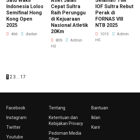
Satu Wakil
Atlet Jalan
Selamat! TIM
Indonesia Lolos
Cepat Sultra
IOF Sultra Rebut
Semifinal Hong
Raih Perunggu
Perak di
Kong Open
di Kejuaraan
FORNAS VIII
2025
Nasional Atletik
NTB 2025
20Km
466
deden
1013
Admin
HS
809
Admin
HS
1
2
3
…
17
Facebook
Tentang
Bantuan
Instagram
Ketentuan dan
Iklan
Kebijakan Privacy
Twitter
Karir
Pedoman Media
Youtube
Siber