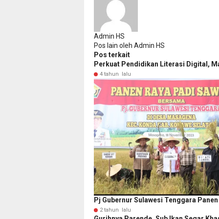
Admin HS
Pos lain oleh Admin HS
Pos terkait
Perkuat Pendidikan Literasi Digital,
4 tahun lalu
Pj Gubernur Sulawesi Tenggara Panen 
2 tahun lalu
Gurihnya Parende, Sub Ikan Segar Kh