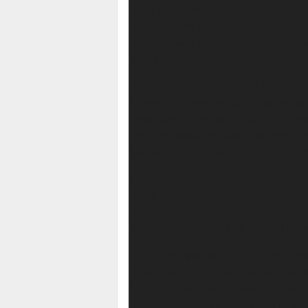
akan direnovasi. Tidak tanggung-tan
Pembenahan tersebut masuk dalam ka
Kepala Dinas Cipta Karya, Bina Kontr
(15/3/2022).
Menurut Pahri, Pemerintah Provinsi 
dengan Asisten Deputi Kementerian
Kebudayaan Republik Indonesia (Men
Pembangunan Nasional (Bapenas) d
perihal rencana renovasi RSJ Sultra y
“Tugas kami memberikan justifikasi t
tahun tidak pernah direnovasi. Sehi
tidak layak fungsi dan membahayakan
ditemui pada salah satu hotel di Kota
Fahri melanjutkan, lahan RS Jiwa sel
Sebab, luas lahan harus dimaksimalk
“Rumah Sakit Jiwa ini hanya ada satu
Kendari, bahkan dari Morowali datan