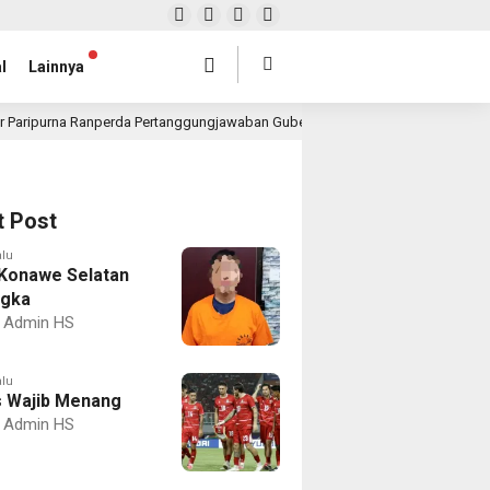
l
Lainnya
r Paripurna Ranperda Pertanggungjawaban Gubernur 2025, Realisasi APBD Rp4,
t Post
alu
Konawe Selatan
ngka
Admin HS
alu
 Wajib Menang
Admin HS