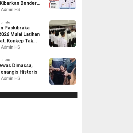
Kibarkan Bendera
Putih dan Gelar
Admin HS
mbaan
u lalu
on Paskibraka
2026 Mulai Latihan
at, Konkep Tak
Delegasi
Admin HS
u lalu
ewas Dimassa,
enangis Histeris
Admin HS