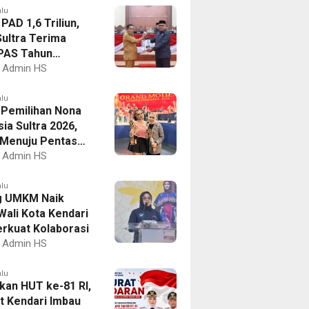
alu
PAD 1,6 Triliun,
ultra Terima
PAS Tahun
an 2027
Admin HS
alu
I Pemilihan Nona
ia Sultra 2026,
a Menuju Pentas
al
Admin HS
alu
g UMKM Naik
Wali Kota Kendari
erkuat Kolaborasi
Admin HS
alu
kan HUT ke-81 RI,
 Kendari Imbau