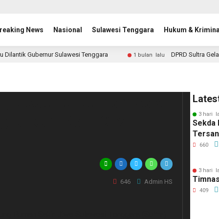
reaking News
Nasional
Sulawesi Tenggara
Hukum & Krimina
u Dilantik Gubernur Sulawesi Tenggara
DPRD Sultra Gela
1 bulan lalu
n, Gedung Rumah Sakit
Lates
3 hari l
nggarkan Rp119 M
Sekda 
Tersa
660
3 hari l
Timnas
646
Admin HS
409
 Rumah Sakit Jiwa Sulawesi Tenggara (Sultra)