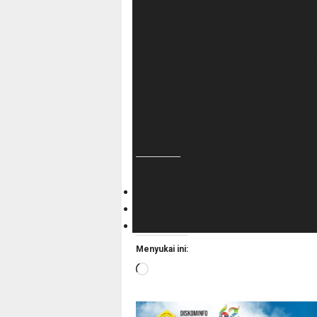
sehingga membutuhkan renovasi,” ter
Ia melanjutkan, pihak Menko PKM me
anggaran ditaksir sekitar Rp. 119 mil
anggaran mungkin pekerjaan bisa seta
tapi belum tahu nilainya. Rencana ge
intinya dikondisikan,” tukas Fahri.
Reporter : Rahmat R.
Bagikan ini:
Facebook
X
Menyukai ini:
Memuat...