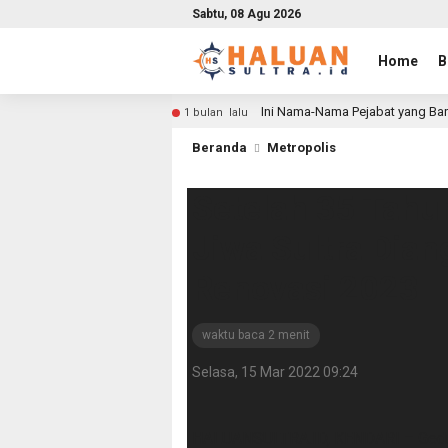
Sabtu, 08 Agu 2026
Home
B
Ini Nama-Nama Pejabat yang Bar
1 bulan lalu
Beranda
Metropolis
Setelah 35 Tahu
Jiwa Sultra Dia
Renovasi 2023
waktu baca 2 menit
Selasa, 15 Mar 2022 09:24
HALUANSULTRA.ID, KENDARI – Gedung