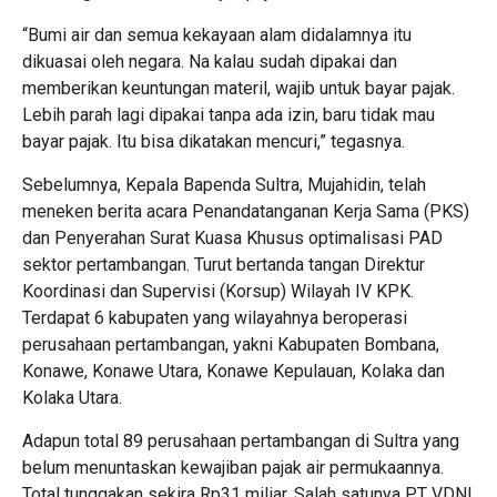
“Bumi air dan semua kekayaan alam didalamnya itu
dikuasai oleh negara. Na kalau sudah dipakai dan
memberikan keuntungan materil, wajib untuk bayar pajak.
Lebih parah lagi dipakai tanpa ada izin, baru tidak mau
bayar pajak. Itu bisa dikatakan mencuri,” tegasnya.
Sebelumnya, Kepala Bapenda Sultra, Mujahidin, telah
meneken berita acara Penandatanganan Kerja Sama (PKS)
dan Penyerahan Surat Kuasa Khusus optimalisasi PAD
sektor pertambangan. Turut bertanda tangan Direktur
Koordinasi dan Supervisi (Korsup) Wilayah IV KPK.
Terdapat 6 kabupaten yang wilayahnya beroperasi
perusahaan pertambangan, yakni Kabupaten Bombana,
Konawe, Konawe Utara, Konawe Kepulauan, Kolaka dan
Kolaka Utara.
Adapun total 89 perusahaan pertambangan di Sultra yang
belum menuntaskan kewajiban pajak air permukaannya.
Total tunggakan sekira Rp31 miliar. Salah satunya PT VDNI