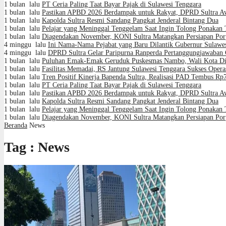
1 bulan lalu
PT Ceria Paling Taat Bayar Pajak di Sulawesi Tenggara
1 bulan lalu
Pastikan APBD 2026 Berdampak untuk Rakyat, DPRD Sultra A
1 bulan lalu
Kapolda Sultra Resmi Sandang Pangkat Jenderal Bintang Dua
1 bulan lalu
Pelajar yang Meninggal Tenggelam Saat Ingin Tolong Ponakan
1 bulan lalu
Diagendakan November, KONI Sultra Matangkan Persiapan Por
4 minggu lalu
Ini Nama-Nama Pejabat yang Baru Dilantik Gubernur Sulawe
4 minggu lalu
DPRD Sultra Gelar Paripurna Ranperda Pertanggungjawaban 
1 bulan lalu
Puluhan Emak-Emak Geruduk Puskesmas Nambo, Wali Kota Dimi
1 bulan lalu
Fasilitas Memadai, RS Jantung Sulawesi Tenggara Sukses Opera
1 bulan lalu
Tren Positif Kinerja Bapenda Sultra, Realisasi PAD Tembus Rp
1 bulan lalu
PT Ceria Paling Taat Bayar Pajak di Sulawesi Tenggara
1 bulan lalu
Pastikan APBD 2026 Berdampak untuk Rakyat, DPRD Sultra A
1 bulan lalu
Kapolda Sultra Resmi Sandang Pangkat Jenderal Bintang Dua
1 bulan lalu
Pelajar yang Meninggal Tenggelam Saat Ingin Tolong Ponakan
1 bulan lalu
Diagendakan November, KONI Sultra Matangkan Persiapan Por
Beranda
News
Tag : News