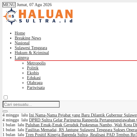
MENU
Jumat, 07 Agu 2026
Home
Breaking News
Nasional
Sulawesi Tenggara
Hukum & Kriminal
Lainnya
Metropolis
Politik
Ekobis
Edukasi
Olahraga
Pariwisata
4 minggu lalu
Ini Nama-Nama Pejabat yang Baru Dilantik Gubernur Sulawe
4 minggu lalu
DPRD Sultra Gelar Paripurna Ranperda Pertanggungjawaban 
1 bulan lalu
Puluhan Emak-Emak Geruduk Puskesmas Nambo, Wali Kota Dimi
1 bulan lalu
Fasilitas Memadai, RS Jantung Sulawesi Tenggara Sukses Opera
1 bulan lalu
Tren Positif Kinerja Bapenda Sultra, Realisasi PAD Tembus Rp