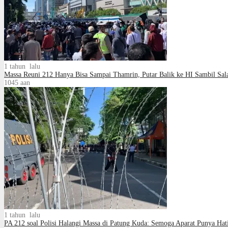
1 tahun lalu
Massa Reuni 212 Hanya Bisa Sampai Thamrin, Putar Balik ke HI Sambil Sal
1045
aan
1 tahun lalu
PA 212 soal Polisi Halangi Massa di Patung Kuda: Semoga Aparat Punya Hat