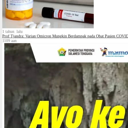
1 tahun lalu
Prof Tjandra: Varian Omicron Mungkin Berdampak pada Obat Pasien COVI
1109
aan