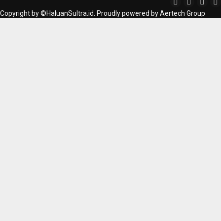
Copyright by ©HaluanSultra.id. Proudly powered by Aertech Group