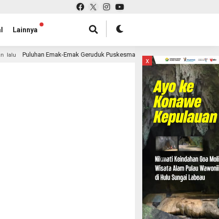
l
Lainnya
Puluhan Emak-Emak Geruduk Puskesmas Nambo, Wali Kota Diminta Selekt
lu
x