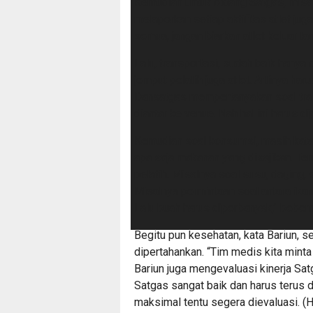
Kemudian untuk bidang Satgas, misa
melaporkan setiap aktifitas atlet juga
semua, jangan biarkan atlet keluar tan
Lalu, transportasi, sudah baik hany
jemput pelatih juga atlet. Artinya har
Dansatgas mempertanyakan soal trans
diantar ke venue. Nah hal ini harus di
Kemudian soal konsumsi, masih kata 
apa saja makanan yang disajikan. Te
pelatih. Misalnya soal susu, daging,
Misalnya permintaan soal antara ika
Lalu buah harus diperbanyak,” bebern
Begitu pun kesehatan, kata Bariun, se
dipertahankan. “Tim medis kita mint
Bariun juga mengevaluasi kinerja Sat
Satgas sangat baik dan harus terus d
maksimal tentu segera dievaluasi. (