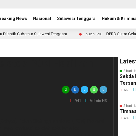
reaking News
Nasional
Sulawesi Tenggara
Hukum & Krimina
u Dilantik Gubernur Sulawesi Tenggara
DPRD Sultra Gela
1 bulan lalu
Pelatda PON Hasilkan
Lates
2 hari l
Sekda 
Tersa
660
941
Admin HS
2 hari l
Timnas
409
atgas) Pekan Olahraga Nasional (PON) Provinsi
 rapat evaluasi setelah sebulan atlet
ah (Pelatda), Kamis (29/7). Rapat yang dipimpin