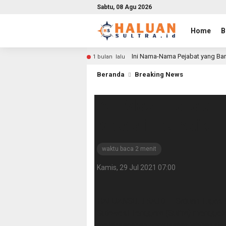
Sabtu, 08 Agu 2026
Home
B
Ini Nama-Nama Pejabat yang Bar
1 bulan lalu
Beranda
Breaking News
Ali Mazi Harap 
Medali Terbaik
waktu baca 2 menit
Kamis, 29 Jul 2021 07:00
HALUANSULTRA.ID — Satuan Tugas (S
Sulawesi Tenggara (Sultra) menggelar
melaksanakan pemusatan latihan daer