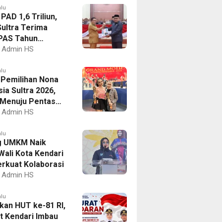
alu
PAD 1,6 Triliun,
ultra Terima
PAS Tahun
an 2027
Admin HS
alu
I Pemilihan Nona
ia Sultra 2026,
a Menuju Pentas
al
Admin HS
alu
g UMKM Naik
Wali Kota Kendari
erkuat Kolaborasi
Admin HS
alu
kan HUT ke-81 RI,
 Kendari Imbau