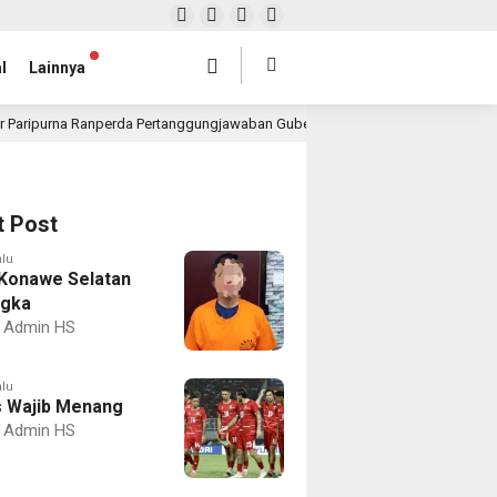
l
Lainnya
r Paripurna Ranperda Pertanggungjawaban Gubernur 2025, Realisasi APBD Rp4,
t Post
alu
Konawe Selatan
ngka
Admin HS
alu
 Wajib Menang
Admin HS