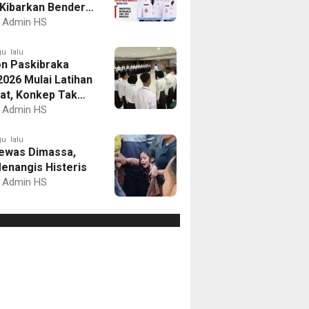
Kibarkan Bendera
Putih dan Gelar
Admin HS
mbaan
u lalu
on Paskibraka
2026 Mulai Latihan
at, Konkep Tak
Delegasi
Admin HS
u lalu
ewas Dimassa,
enangis Histeris
Admin HS