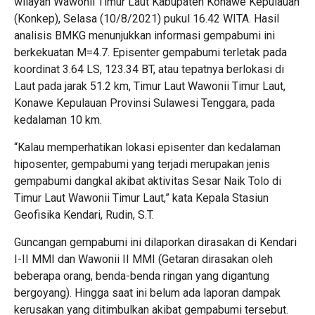
wilayah Wawonii Timur Laut Kabupaten Konawe Kepulauan
(Konkep), Selasa (10/8/2021) pukul 16.42 WITA. Hasil
analisis BMKG menunjukkan informasi gempabumi ini
berkekuatan M=4.7. Episenter gempabumi terletak pada
koordinat 3.64 LS, 123.34 BT, atau tepatnya berlokasi di
Laut pada jarak 51.2 km, Timur Laut Wawonii Timur Laut,
Konawe Kepulauan Provinsi Sulawesi Tenggara, pada
kedalaman 10 km.
“Kalau memperhatikan lokasi episenter dan kedalaman
hiposenter, gempabumi yang terjadi merupakan jenis
gempabumi dangkal akibat aktivitas Sesar Naik Tolo di
Timur Laut Wawonii Timur Laut,” kata Kepala Stasiun
Geofisika Kendari, Rudin, S.T.
Guncangan gempabumi ini dilaporkan dirasakan di Kendari
I-II MMI dan Wawonii II MMI (Getaran dirasakan oleh
beberapa orang, benda-benda ringan yang digantung
bergoyang). Hingga saat ini belum ada laporan dampak
kerusakan yang ditimbulkan akibat gempabumi tersebut.