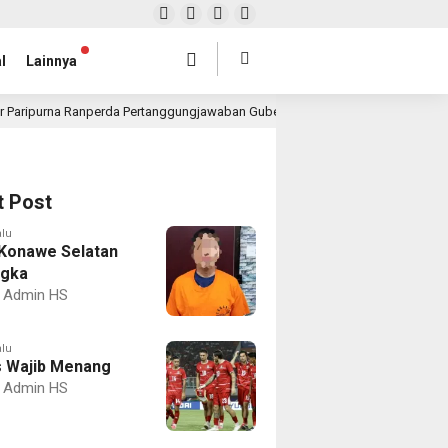
l
Lainnya
r Paripurna Ranperda Pertanggungjawaban Gubernur 2025, Realisasi APBD Rp4,
t Post
alu
Konawe Selatan
ngka
Admin HS
alu
 Wajib Menang
Admin HS