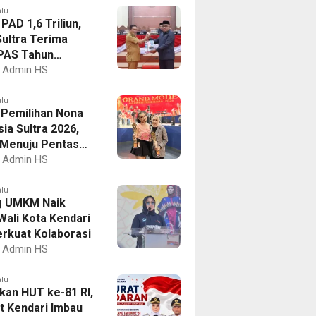
alu
PAD 1,6 Triliun,
ultra Terima
PAS Tahun
an 2027
Admin HS
alu
I Pemilihan Nona
ia Sultra 2026,
a Menuju Pentas
al
Admin HS
alu
g UMKM Naik
Wali Kota Kendari
erkuat Kolaborasi
Admin HS
alu
kan HUT ke-81 RI,
 Kendari Imbau