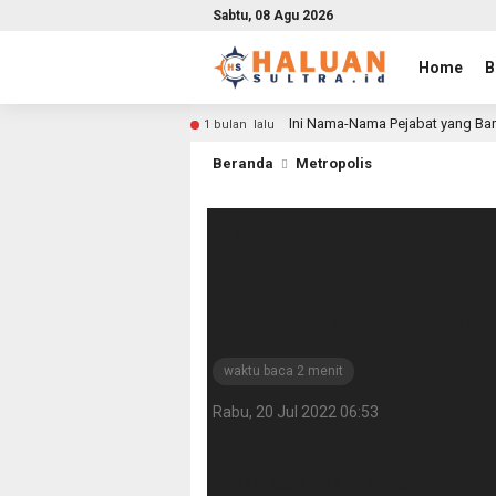
Sabtu, 08 Agu 2026
Home
B
Ini Nama-Nama Pejabat yang Bar
1 bulan lalu
Beranda
Metropolis
Tingkatkan Dera
Status Gizi Mas
Kendari Maksim
waktu baca 2 menit
Rabu, 20 Jul 2022 06:53
HALUANSULTRA.ID, KENDARI – Pemer