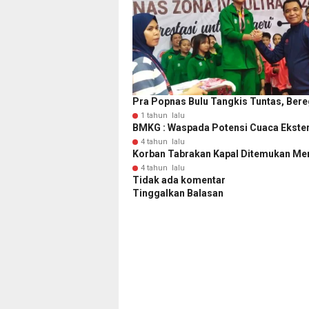
Pra Popnas Bulu Tangkis Tuntas, Bere
1 tahun lalu
BMKG : Waspada Potensi Cuaca Ekste
4 tahun lalu
Korban Tabrakan Kapal Ditemukan Men
4 tahun lalu
Tidak ada komentar
Tinggalkan Balasan