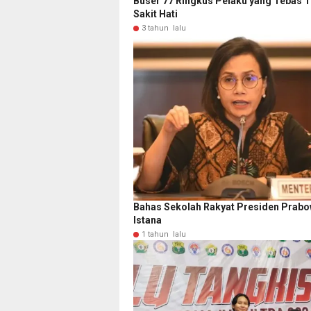
Buser 77 Ringkus Pelaku yang Tebas T
Sakit Hati
3 tahun lalu
Bahas Sekolah Rakyat Presiden Prabo
Istana
1 tahun lalu