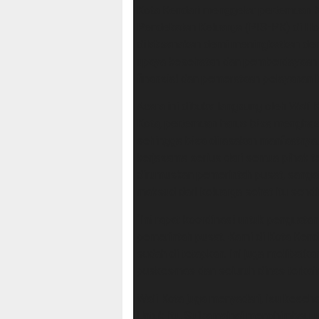
Kota Kendari menggelar pertemuan 
Pendekatan Keluarga (PIS-PK) di Hote
dilaksanakan demi meningkatkan dera
upaya kesehatan dan pemberdayaan 
finansial dan pemerataan pelayanan 
Acara ini dibuka langsung oleh Wali K
Kota, pertemuan harus bisa menghasi
sehingga bisa dirasakan manfaatnya
kerjasama serius dari semua pihak te
dirumuskan pemerintah pusat, sang
maksud dari keluarga sehat itu sendir
“Ini rapat koordinasi untuk penguat
pemerintah pusat. Kami di Kota Ken
sudah di tetapkan. Ini juga melibatka
puskesmas dan seluruh dinas terkait,
Wali Kota juga menyadari, isu keseh
Untuk itu, Sulkarnainai menghimbau