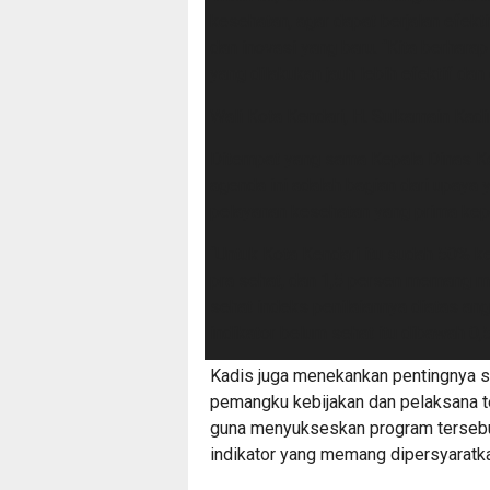
kesehatan, agar dapat berjalan efek
dan inovasi yang baru. “Kita berhara
yang dilakukan jauh lebih efektif da
Wali Kota Kendari, H. Sulkarnain Kadi
Ditempat yang sama Kepala Dinas Ke
agenda ini adalah bagian dari upaya
pelayanan kesehatan yang prima kep
“Untuk Kota Kendari itu sudah 50% k
pra sehat, dan 1,5 persen memang ma
sehat indeks penilaiannya diatas angk
indikator belum sehat itu dibawah 0,5,
Kadis juga menekankan pentingnya s
pemangku kebijakan dan pelaksana te
guna menyukseskan program tersebu
indikator yang memang dipersyaratka