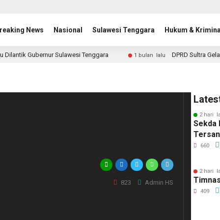
reaking News
Nasional
Sulawesi Tenggara
Hukum & Krimina
u Dilantik Gubernur Sulawesi Tenggara
DPRD Sultra Gela
1 bulan lalu
jat Kesehatan dan
Lates
2 hari l
yarakat, Pemkot
Sekda 
Tersa
alkan Program PIS-PK
660
2 hari l
Timnas
823
Admin HS
409
intah Kota Kendari melalui Dinas Kesehatan