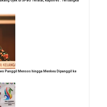
ukang Ojek di SPBU Teratai, Kapolres : Tersangka
wo Panggil Mensos hingga Menkeu Dipanggil ke