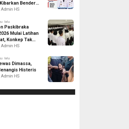
Kibarkan Bendera
Putih dan Gelar
Admin HS
mbaan
u lalu
on Paskibraka
2026 Mulai Latihan
at, Konkep Tak
Delegasi
Admin HS
u lalu
ewas Dimassa,
enangis Histeris
Admin HS