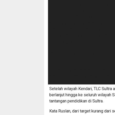
yang dicanangkan PSF di bawah naun
telah menyentuh 8 sekolah yang bera
langsung oleh Ketua TLC Sultra, Rus
Kendari, Rabu (13/12/2023). Adapun
5 Kendari, SMAN 10 Kendari, SMAN 
SMAN 3 Kendari, dan SMAN 4 Kendari
lainnya juga akan bermitra dalam wak
kedepan ini kita akan perlebar. Tan
(Konsel) akan menyusul diberi pelati
Ruslan.
Ruslan juga mengatakan, TLC membuk
ada di Sultra. Namun saat ini, pihak
ada di Kota Kendari.
Setelah wilayah Kendari, TLC Sultra 
berlanjut hingga ke seluruh wilayah
tantangan pendidikan di Sultra.
Kata Ruslan, dari target kurang dari 