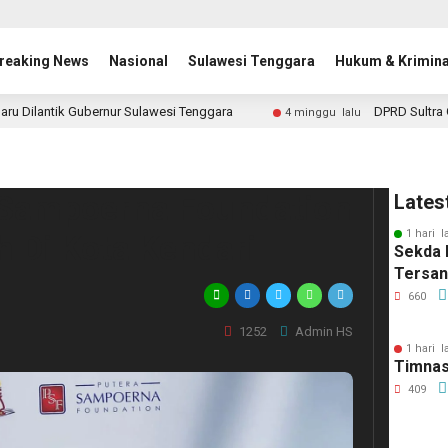
reaking News
Nasional
Sulawesi Tenggara
Hukum & Krimina
aru Dilantik Gubernur Sulawesi Tenggara
DPRD Sultra 
4 minggu lalu
 Sampoerna Foundation
Lates
1 hari l
 Di Kota Kendari
Sekda 
Tersa
660
1252
Admin HS
1 hari l
Timnas
409