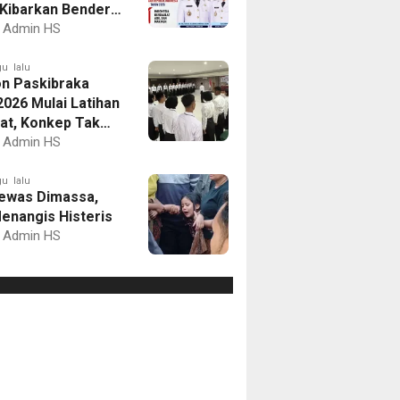
Kibarkan Bendera
Putih dan Gelar
Admin HS
mbaan
u lalu
on Paskibraka
2026 Mulai Latihan
at, Konkep Tak
Delegasi
Admin HS
u lalu
ewas Dimassa,
enangis Histeris
Admin HS