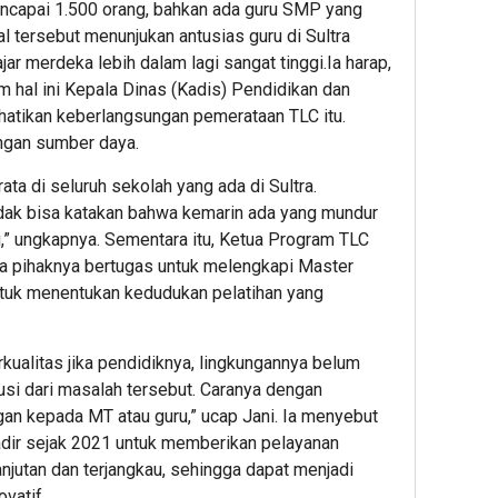
encapai 1.500 orang, bahkan ada guru SMP yang
al tersebut menunjukan antusias guru di Sultra
r merdeka lebih dalam lagi sangat tinggi.Ia harap,
 hal ini Kepala Dinas (Kadis) Pendidikan dan
atikan keberlangsungan pemerataan TLC itu.
engan sumber daya.
ta di seluruh sekolah yang ada di Sultra.
tidak bisa katakan bahwa kemarin ada yang mundur
u,” ungkapnya. Sementara itu, Ketua Program TLC
a pihaknya bertugas untuk melengkapi Master
tuk menentukan kedudukan pelatihan yang
rkualitas jika pendidiknya, lingkungannya belum
usi dari masalah tersebut. Caranya dengan
an kepada MT atau guru,” ucap Jani. Ia menyebut
adir sejak 2021 untuk memberikan pelayanan
njutan dan terjangkau, sehingga dapat menjadi
vatif.