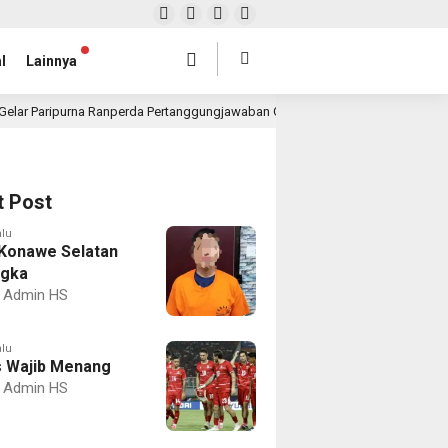
l
Lainnya
Gelar Paripurna Ranperda Pertanggungjawaban Gubernur 2025, Realisasi APBD 
t Post
alu
Konawe Selatan
ngka
Admin HS
alu
 Wajib Menang
Admin HS