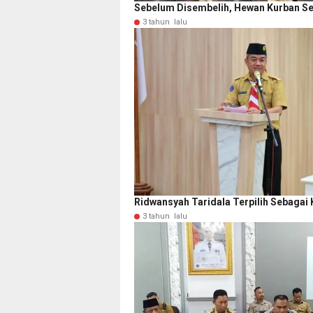
Sebelum Disembelih, Hewan Kurban S
3 tahun lalu
Ridwansyah Taridala Terpilih Sebagai
3 tahun lalu