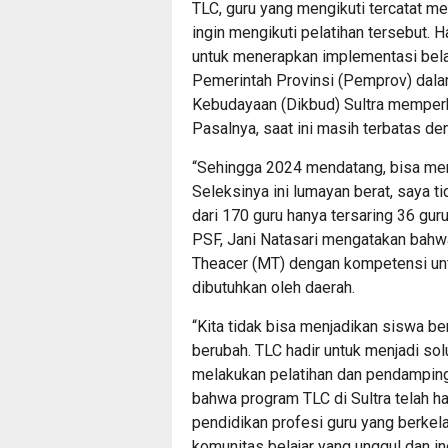
TLC, guru yang mengikuti tercatat m
ingin mengikuti pelatihan tersebut. H
untuk menerapkan implementasi belaja
Pemerintah Provinsi (Pemprov) dalam
Kebudayaan (Dikbud) Sultra memperh
Pasalnya, saat ini masih terbatas d
“Sehingga 2024 mendatang, bisa mera
Seleksinya ini lumayan berat, saya 
dari 170 guru hanya tersaring 36 gur
PSF, Jani Natasari mengatakan bahw
Theacer (MT) dengan kompetensi un
dibutuhkan oleh daerah.
“Kita tidak bisa menjadikan siswa be
berubah. TLC hadir untuk menjadi sol
melakukan pelatihan dan pendamping
bahwa program TLC di Sultra telah h
pendidikan profesi guru yang berkela
komunitas belajar yang unggul dan ino