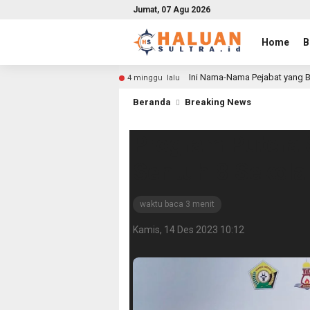
Jumat, 07 Agu 2026
Home
B
Ini Nama-Nama Pejabat yang B
4 minggu lalu
Beranda
Breaking News
Program Putera
Sentuh 8 Sekolah
waktu baca 3 menit
Kamis, 14 Des 2023 10:12