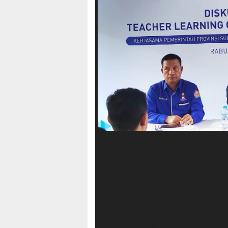
HALUANSULTRA.ID
– Putera Sampo
untuk mendukung sektor pendidikan d
Sulawesi Tenggara. Selama 22 tahu
mengadakan berbagai inisiatif pendid
daerah hingga wilayah 3T (Terdepan, T
Kota Kendari, Sulawesi Tenggara.
Melalui Program Teacher Learning Ce