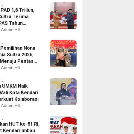
alu
PAD 1,6 Triliun,
ultra Terima
PAS Tahun
an 2027
Admin HS
alu
I Pemilihan Nona
ia Sultra 2026,
a Menuju Pentas
al
Admin HS
alu
g UMKM Naik
Wali Kota Kendari
erkuat Kolaborasi
Admin HS
alu
kan HUT ke-81 RI,
 Kendari Imbau