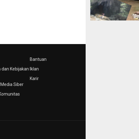
Bantuan
 dan Kebijakan
Iklan
Karir
Media Siber
Komunitas