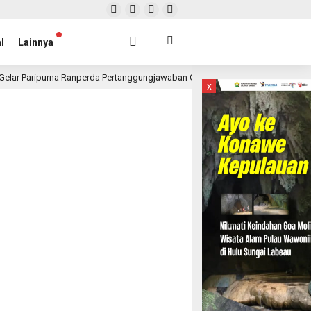
l
Lainnya
Gelar Paripurna Ranperda Pertanggungjawaban Gubernur 2025, Realisasi APBD 
x