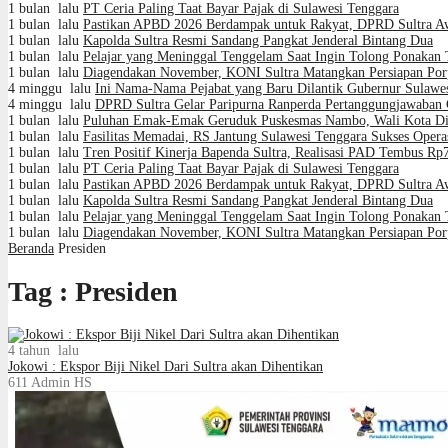
1 bulan lalu
PT Ceria Paling Taat Bayar Pajak di Sulawesi Tenggara
1 bulan lalu
Pastikan APBD 2026 Berdampak untuk Rakyat, DPRD Sultra A
1 bulan lalu
Kapolda Sultra Resmi Sandang Pangkat Jenderal Bintang Dua
1 bulan lalu
Pelajar yang Meninggal Tenggelam Saat Ingin Tolong Ponakan
1 bulan lalu
Diagendakan November, KONI Sultra Matangkan Persiapan Por
4 minggu lalu
Ini Nama-Nama Pejabat yang Baru Dilantik Gubernur Sulawe
4 minggu lalu
DPRD Sultra Gelar Paripurna Ranperda Pertanggungjawaban 
1 bulan lalu
Puluhan Emak-Emak Geruduk Puskesmas Nambo, Wali Kota Dimi
1 bulan lalu
Fasilitas Memadai, RS Jantung Sulawesi Tenggara Sukses Opera
1 bulan lalu
Tren Positif Kinerja Bapenda Sultra, Realisasi PAD Tembus Rp
1 bulan lalu
PT Ceria Paling Taat Bayar Pajak di Sulawesi Tenggara
1 bulan lalu
Pastikan APBD 2026 Berdampak untuk Rakyat, DPRD Sultra A
1 bulan lalu
Kapolda Sultra Resmi Sandang Pangkat Jenderal Bintang Dua
1 bulan lalu
Pelajar yang Meninggal Tenggelam Saat Ingin Tolong Ponakan
1 bulan lalu
Diagendakan November, KONI Sultra Matangkan Persiapan Por
Beranda
Presiden
Tag : Presiden
4 tahun lalu
Jokowi : Ekspor Biji Nikel Dari Sultra akan Dihentikan
611
Admin HS