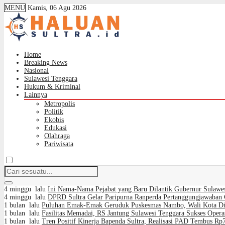
MENU
Kamis, 06 Agu 2026
Home
Breaking News
Nasional
Sulawesi Tenggara
Hukum & Kriminal
Lainnya
Metropolis
Politik
Ekobis
Edukasi
Olahraga
Pariwisata
4 minggu lalu
Ini Nama-Nama Pejabat yang Baru Dilantik Gubernur Sulawe
4 minggu lalu
DPRD Sultra Gelar Paripurna Ranperda Pertanggungjawaban 
1 bulan lalu
Puluhan Emak-Emak Geruduk Puskesmas Nambo, Wali Kota Dimi
1 bulan lalu
Fasilitas Memadai, RS Jantung Sulawesi Tenggara Sukses Opera
1 bulan lalu
Tren Positif Kinerja Bapenda Sultra, Realisasi PAD Tembus Rp