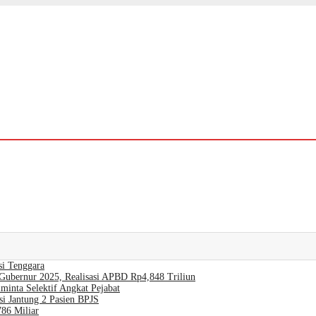
si Tenggara
Gubernur 2025, Realisasi APBD Rp4,848 Triliun
nta Selektif Angkat Pejabat
si Jantung 2 Pasien BPJS
786 Miliar