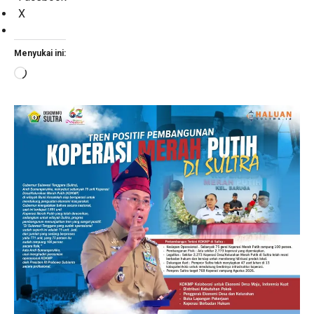
X
Menyukai ini:
Memuat...