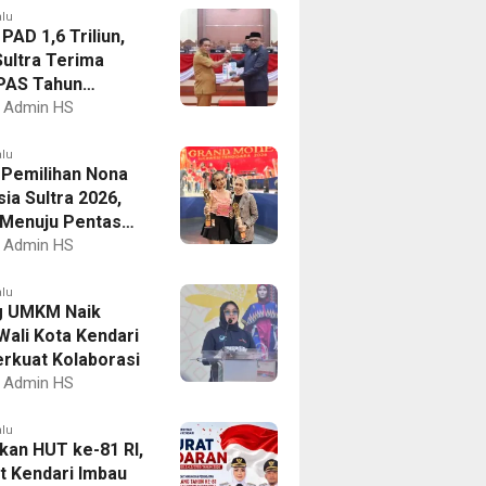
alu
PAD 1,6 Triliun,
ultra Terima
PAS Tahun
an 2027
Admin HS
alu
I Pemilihan Nona
ia Sultra 2026,
a Menuju Pentas
al
Admin HS
alu
g UMKM Naik
Wali Kota Kendari
erkuat Kolaborasi
Admin HS
alu
kan HUT ke-81 RI,
 Kendari Imbau