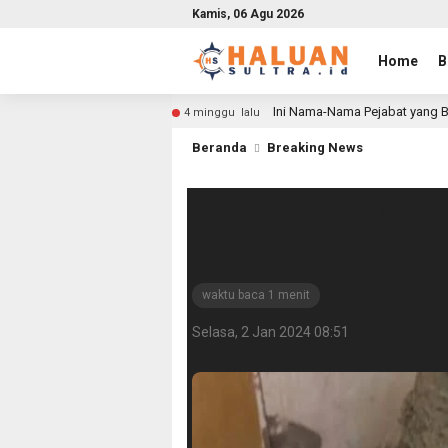
Kamis, 06 Agu 2026
Home
B
Ini Nama-Nama Pejabat yang B
4 minggu lalu
Beranda
Breaking News
Rayakan Tahun B
Warga Temukan G
waktu baca 1 menit
Selasa, 2 Jan 2024 08:51