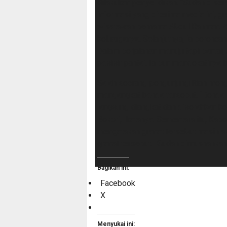
dilakukan penyelidikan. “Sudah dise
informasi yang diterima media ini, g
wisatawan bernama Abdul Rahman. A
keluarganya. Selanjutnya, ia berenca
Dalam perjalanan menuju tepi pantai
pesisir pantai. Ia pun mendekatinya
Salah seorang pengunjung Rian men
mengangkat benda tersebut. “Benda it
langsung diangkat dan diserahkan 
Bokori,” katanya. Sementara itu, Kap
mengatakan granat tersebut masih a
granat tersebut. “Sudah dimusnahkan
Bagikan ini:
Facebook
X
Menyukai ini: