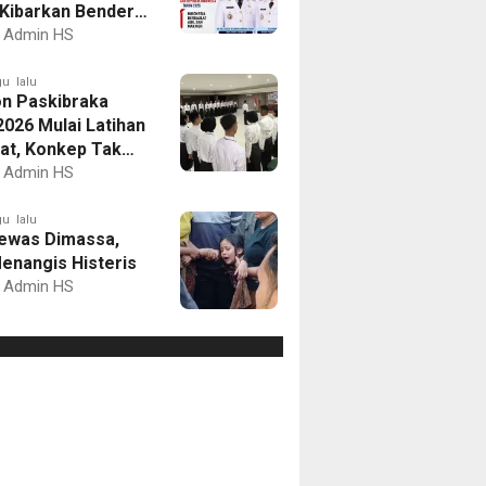
Kibarkan Bendera
Putih dan Gelar
Admin HS
mbaan
u lalu
on Paskibraka
2026 Mulai Latihan
at, Konkep Tak
Delegasi
Admin HS
u lalu
ewas Dimassa,
enangis Histeris
Admin HS