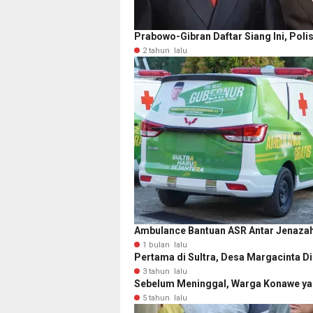
Prabowo-Gibran Daftar Siang Ini, Polis
2 tahun lalu
Ambulance Bantuan ASR Antar Jenazah
1 bulan lalu
Pertama di Sultra, Desa Margacinta 
3 tahun lalu
Sebelum Meninggal, Warga Konawe yan
5 tahun lalu