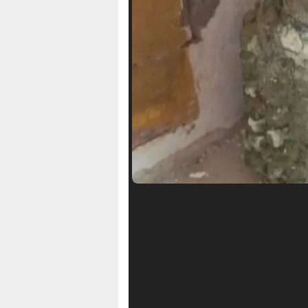
HALUANSULTRA.ID
– Pengunjung wi
Konawe, Provinsi Sulawesi Tenggara
berbentuk nanas, Senin (1/1/2024).
Soropia Kapten Herman, membenarkan
yang temukan di pantai, sekitar pukul
Setelah penemuan, granat tersebut l