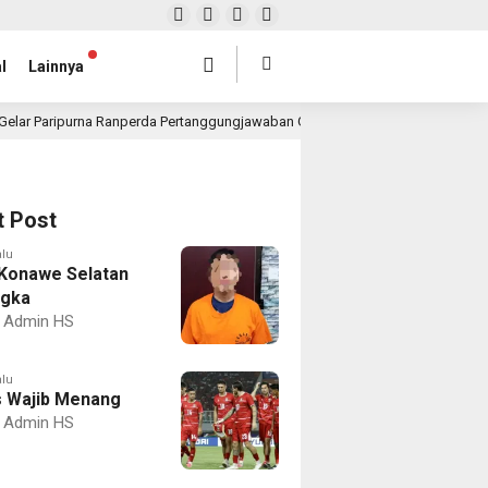
l
Lainnya
Gelar Paripurna Ranperda Pertanggungjawaban Gubernur 2025, Realisasi APBD 
t Post
alu
Konawe Selatan
ngka
Admin HS
alu
 Wajib Menang
Admin HS