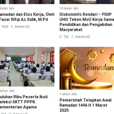
 bulan lalu
10 bulan lalu
amadan dan Etos Kerja, Oleh
Diskominfo Kendari – FISIP
 Fazar Rifqi As Sidik, M.Pd
UHO Teken MoU Kerja Sam
Pendidikan dan Pengabdian
1634
Admin HS
Masyarakat
702
Admin HS
 tahun lalu
1 tahun lalu
uluhan Ribu Peserta Ikuti
Pemerintah Tetapkan Awal
eleksi SKTT PPPK
Ramadan 1446 H 1 Maret
ementerian Agama
2025