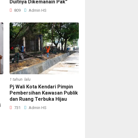
Duitnya Dikemanain Pak”
809
Admin HS
1 tahun lalu
Pj Wali Kota Kendari Pimpin
Pembersihan Kawasan Publik
dan Ruang Terbuka Hijau
i
731
Admin HS