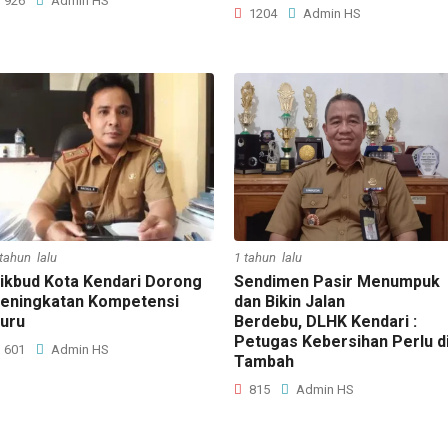
926
Admin HS
1204
Admin HS
1 tahun lalu
 tahun lalu
Sendimen Pasir Menumpuk
ikbud Kota Kendari Dorong
dan Bikin Jalan
eningkatan Kompetensi
Berdebu, DLHK Kendari :
uru
Petugas Kebersihan Perlu d
601
Admin HS
Tambah
815
Admin HS