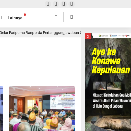
l
Lainnya
Gelar Paripurna Ranperda Pertanggungjawaban Gubernur 2025, Realisasi APBD 
x