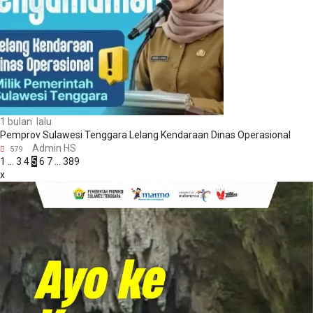
1 bulan lalu
Pemprov Sulawesi Tenggara Lelang Kendaraan Dinas Operasional
Admin HS
579
1
…
3
4
5
6
7
…
389
x