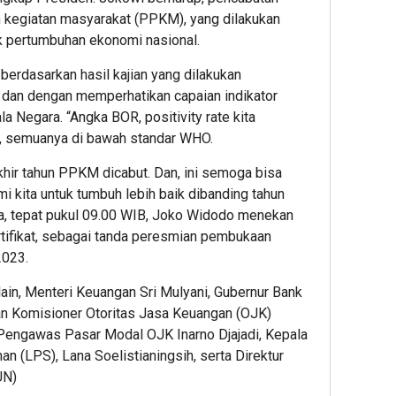
 kegiatan masyarakat (PPKM), yang dilakukan
 pertumbuhan ekonomi nasional.
erdasarkan hasil kajian yang dilakukan
, dan dengan memperhatikan capaian indikator
 Negara. “Angka BOR, positivity rate kita
n, semuanya di bawah standar WHO.
khir tahun PPKM dicabut. Dan, ini semoga bisa
i kita untuk tumbuh lebih baik dibanding tahun
ya, tepat pukul 09.00 WIB, Joko Widodo menekan
tifikat, sebagai tanda peresmian pembukaan
2023.
lain, Menteri Keuangan Sri Mulyani, Gubernur Bank
an Komisioner Otoritas Jasa Keuangan (OJK)
 Pengawas Pasar Modal OJK Inarno Djajadi, Kepala
 (LPS), Lana Soelistianingsih, serta Direktur
UN)