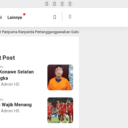
l
Lainnya
r Paripurna Ranperda Pertanggungjawaban Gubernur 2025, Realisasi APBD Rp4,
t Post
alu
Konawe Selatan
ngka
Admin HS
alu
 Wajib Menang
Admin HS