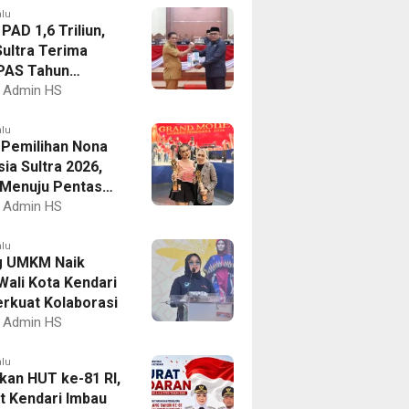
alu
PAD 1,6 Triliun,
ultra Terima
PAS Tahun
an 2027
Admin HS
alu
I Pemilihan Nona
ia Sultra 2026,
a Menuju Pentas
al
Admin HS
alu
g UMKM Naik
Wali Kota Kendari
erkuat Kolaborasi
Admin HS
alu
kan HUT ke-81 RI,
 Kendari Imbau