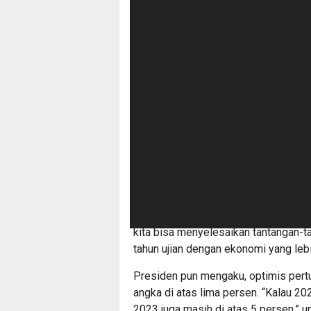
persen, dibandingkan bursa-bursa di
yang sangat tajam,” ujar Presiden. S
yang mencatatkan pertumbuhan di te
(kapitalisasi pasar) juga tumbuh 15 
Ini juga bukan sebuah angka yang kec
global di tahun 2022,” Kata Jokowi.
kegembiraannya, karena 55 persen inv
bawah 30 tahun dan 70 persen di baw
betul masih sangat menjanjikan,” im
Lebih lanjut Presiden menyebutkan, 
maupun perekonomian Indonesia. Oleh
menekankan agar semua pihak tetap h
kita bisa menyelesaikan tantangan-t
tahun ujian dengan ekonomi yang lebi
Presiden pun mengaku, optimis per
angka di atas lima persen. “Kalau 202
2023 juga masih di atas 5 persen,” 