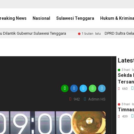
reaking News
Nasional
Sulawesi Tenggara
Hukum & Krimina
u Dilantik Gubernur Sulawesi Tenggara
DPRD Sultra Gela
1 bulan lalu
uka Perdagangan Bursa
Lates
3 hari l
Sekda 
Tersa
660
942
Admin HS
3 hari l
Timnas
409