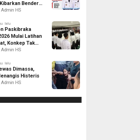
Kibarkan Bendera
Putih dan Gelar
Admin HS
mbaan
u lalu
on Paskibraka
2026 Mulai Latihan
at, Konkep Tak
Delegasi
Admin HS
u lalu
ewas Dimassa,
enangis Histeris
Admin HS