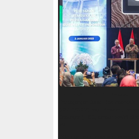
HALUANSULTRA.ID
– Presiden RI 
Perdagangan Bursa Efek Indonesia (B
(02/01/2023) pagi. Presiden, menya
Gabungan (IHSG) tumbuh positif di t
lain.
“Kita juga patut bersyukur, bahwa in