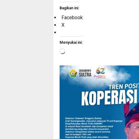
Bagikan ini:
Facebook
X
Menyukai ini:
Memuat...