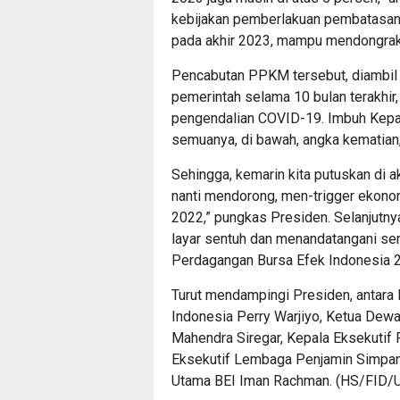
kebijakan pemberlakuan pembatasan
pada akhir 2023, mampu mendongrak
Pencabutan PPKM tersebut, diambil b
pemerintah selama 10 bulan terakhir
pengendalian COVID-19. Imbuh Kepala
semuanya, di bawah, angka kematia
Sehingga, kemarin kita putuskan di a
nanti mendorong, men-trigger ekonom
2022,” pungkas Presiden. Selanjutn
layar sentuh dan menandatangani ser
Perdagangan Bursa Efek Indonesia 
Turut mendampingi Presiden, antara 
Indonesia Perry Warjiyo, Ketua Dew
Mahendra Siregar, Kepala Eksekutif
Eksekutif Lembaga Penjamin Simpanan
Utama BEI Iman Rachman. (HS/FID/