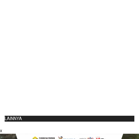
LAINNYA
x