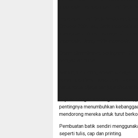
Indonesia memperingati Hari Batik N
Penetapan Hari Batik Nasional didas
Oktober 2009 lalu, Batik Indonesia 
Intangible Cultural Heritage of Huma
Indonesia. Ulangi milik Indonesia.
Dalam dinamikanya, peringatan HBN 
pengakuan dunia.
Namun, terpenting adalah sebagai p
adalah identitas, filosofi, dan buda
harus terus dijaga dan juga dilestarik
Sejalan dengan semangat tersebut, 
pentingnya menumbuhkan kebanggaan 
mendorong mereka untuk turut berkon
Pembuatan batik sendiri menggunaka
seperti tulis, cap dan printing.