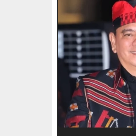
HALUANSULTRA.ID
– Alhamdulillah,