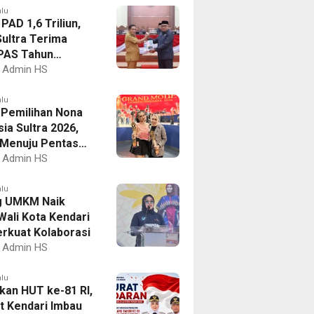
alu
PAD 1,6 Triliun,
ultra Terima
PAS Tahun
an 2027
Admin HS
alu
I Pemilihan Nona
ia Sultra 2026,
a Menuju Pentas
al
Admin HS
alu
g UMKM Naik
Wali Kota Kendari
erkuat Kolaborasi
Admin HS
alu
kan HUT ke-81 RI,
 Kendari Imbau