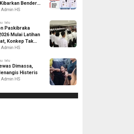
Kibarkan Bendera
Putih dan Gelar
Admin HS
mbaan
u lalu
on Paskibraka
2026 Mulai Latihan
at, Konkep Tak
Delegasi
Admin HS
u lalu
ewas Dimassa,
enangis Histeris
Admin HS