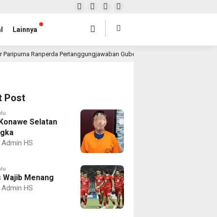
l
Lainnya
r Paripurna Ranperda Pertanggungjawaban Gubernur 2025, Realisasi APBD Rp4,
t Post
alu
Konawe Selatan
ngka
Admin HS
alu
 Wajib Menang
Admin HS