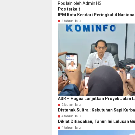
Pos lain oleh Admin HS
Pos terkait
IPM Kota Kendari Peringkat 4 Nasiona
4 tahun lalu
ASR – Hugua Lanjutkan Proyek Jalan 
2 bulan lalu
Distanak Sultra : Kebutuhan Sapi Kurba
4 tahun lalu
Diklat Ditiadakan, Tahun Ini Lulusan 
4 tahun lalu