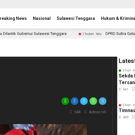
reaking News
Nasional
Sulawesi Tenggara
Hukum & Krimina
u Dilantik Gubernur Sulawesi Tenggara
DPRD Sultra Gela
1 bulan lalu
n Kebanggaan
Lates
3 hari l
Oleh : Andap Budhi
Sekda 
Tersa
661
3 hari l
Timnas
548
Admin HS
409