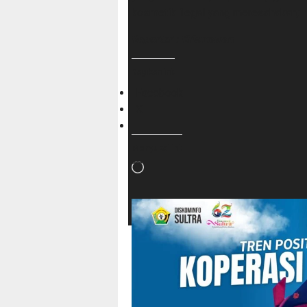
kosmetik ilegal yang meresahakan,” 
Reporter : Krismawan
Bagikan ini:
Facebook
X
Menyukai ini:
Memuat...