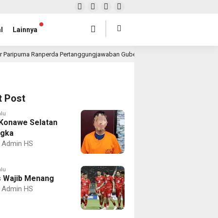
l
Lainnya
r Paripurna Ranperda Pertanggungjawaban Gubernur 2025, Realisasi APBD Rp4,
t Post
alu
Konawe Selatan
ngka
Admin HS
alu
 Wajib Menang
Admin HS