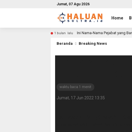
Jumat, 07 Agu 2026
Home
B
Ini Nama-Nama Pejabat yang Bar
1 bulan lalu
Beranda
Breaking News
BPOM Kendari I
Bahaya Peredara
waktu baca 1 menit
Jumat, 17 Jun 2022 13:35
HALUANSULTRA.ID,KENDARI – Kosmet
khususnya kaum hawa. Namun keban
samping dari penggunaan kosmetik ya