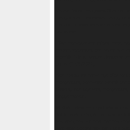
Kepala Badan Pengawas Obat dan M
menghimbau masyarakat pengguna kos
maupun di pasar karena dampak nega
berbahaya.
“Bisa menyebabkan infeksi mata, aler
macam, tergantung dari bahan apa ya
memiliki izin itu sangat dianjurkan un
Jumat (17/6/2022).
Kata Yosep, tak hanya tiga efek ter
mengandung perawatan plastik dan be
dilarang. Ada juga yang mengandung 
hingga merkuri.
Melihat maraknya terjadi kasus ter
untuk dapat tercegah dari kosmetik 
cek label, cek izin edar, dan cek k
yang akan bekerja tapi kami juga b