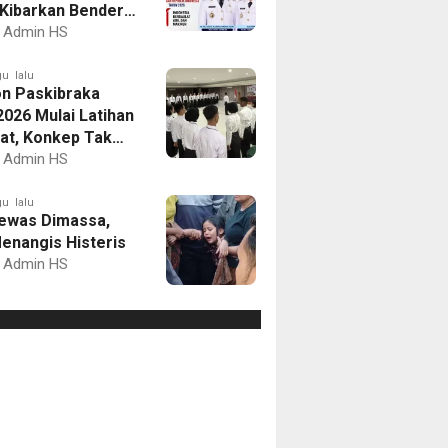
Kibarkan Bendera
Putih dan Gelar
Admin HS
mbaan
u lalu
on Paskibraka
2026 Mulai Latihan
at, Konkep Tak
Delegasi
Admin HS
u lalu
ewas Dimassa,
enangis Histeris
Admin HS