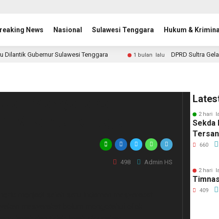
reaking News
Nasional
Sulawesi Tenggara
Hukum & Krimina
u Dilantik Gubernur Sulawesi Tenggara
DPRD Sultra Gela
1 bulan lalu
ngat Masyarakat
Lates
2 hari l
n Kosmetik Ilegal
Sekda 
Tersa
660
498
Admin HS
2 hari l
Timnas
409
ik menjadi salah satu indaman masyarakat
yakan masyarakat belum mengetahui efek
ng layak dan tidak layak digunakan.