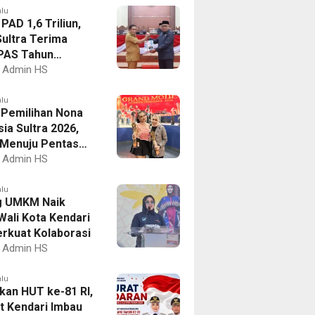
alu
PAD 1,6 Triliun,
ultra Terima
PAS Tahun
an 2027
Admin HS
alu
I Pemilihan Nona
ia Sultra 2026,
a Menuju Pentas
al
Admin HS
alu
g UMKM Naik
Wali Kota Kendari
erkuat Kolaborasi
Admin HS
alu
kan HUT ke-81 RI,
 Kendari Imbau