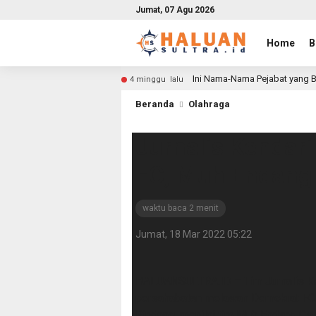
Jumat, 07 Agu 2026
Home
B
Ini Nama-Nama Pejabat yang B
4 minggu lalu
Beranda
Olahraga
Jurnalis Kendar
FC, Muh Endang 
waktu baca 2 menit
Jumat, 18 Mar 2022 05:22
HALUANSULTRA.ID – Tim Jurnalis Ken
persahabatan melawan Demokrat FC. 
Rindang, menilai tim Muh Endang Cs 