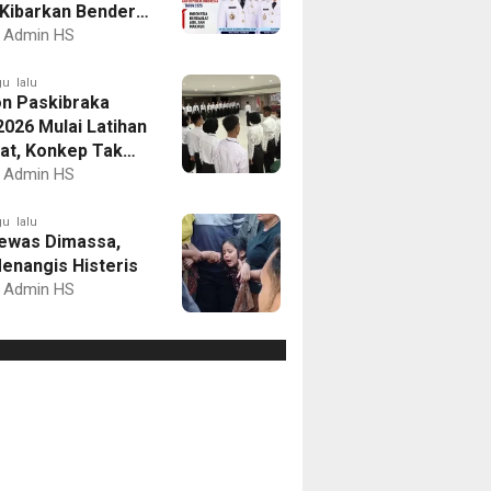
Kibarkan Bendera
Putih dan Gelar
Admin HS
mbaan
u lalu
on Paskibraka
2026 Mulai Latihan
at, Konkep Tak
Delegasi
Admin HS
u lalu
ewas Dimassa,
enangis Histeris
Admin HS