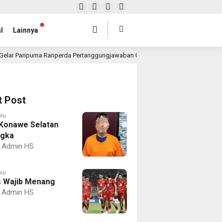
l
Lainnya
Gelar Paripurna Ranperda Pertanggungjawaban Gubernur 2025, Realisasi APBD 
t Post
alu
Konawe Selatan
ngka
Admin HS
alu
 Wajib Menang
Admin HS