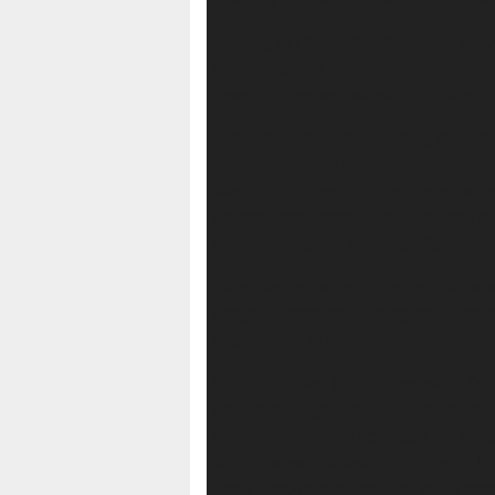
Tanding di Lapangan Sepakbola Mapo
bermain cukup baik sejak menit per
lawan. Hanya saja skuad Demokrat m
Prediksi awal, Iman Rindang, laga te
wartawan. Namun, apa pun hasilnya tuj
silaturahmi. “Saya melihat bagaiman
pertandingan sengit. Tapi tim kami
Iman, didampingi Manager, Ronal.
“Saya sangat senang dengan momen-
dengan Demokrat. Apalagi ada Ketu
haluansultra.id ini.
Selain itu, Iman juga menyatakan, D
perubahan signifikan untuk memberika
sudah diantisipasi sehingga tim yan
kemenangan. “Sekali lagi ini hanya l
Kami tetap rendah hati dan terus mem