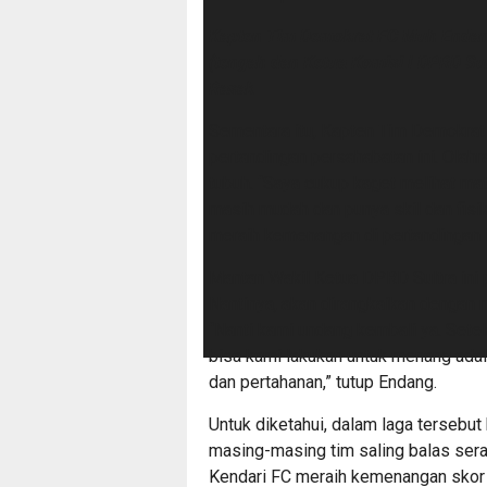
Kapten Tim Demokrat FC Muh Endang 
(tengah dan Ketua Komisi I DPRD Sul
Rasak
Sementara itu, Kapten Tim Demokra
pertandingan persahabatan ini. Olah
tubuh. “Saya cukup kaget melihat mat
masih mudah dan punya skil dan fisik
meraih kemenangan di pertandingan in
Mantan Wakil Ketua DPRD Sultra in
Nantinya, akan dirangkaikan dengan 
“Nanti kami undang kembali ya. Sete
bisa kami lakukan untuk menang ad
dan pertahanan,” tutup Endang.
Untuk diketahui, dalam laga tersebut
masing-masing tim saling balas sera
Kendari FC meraih kemenangan skor 