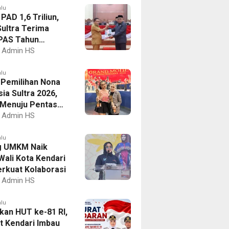
alu
PAD 1,6 Triliun,
ultra Terima
PAS Tahun
an 2027
Admin HS
alu
I Pemilihan Nona
ia Sultra 2026,
a Menuju Pentas
al
Admin HS
alu
g UMKM Naik
Wali Kota Kendari
erkuat Kolaborasi
Admin HS
alu
kan HUT ke-81 RI,
 Kendari Imbau