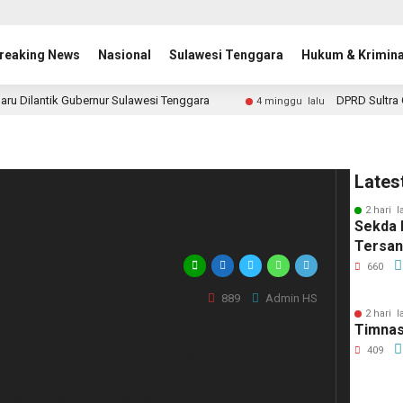
reaking News
Nasional
Sulawesi Tenggara
Hukum & Krimina
aru Dilantik Gubernur Sulawesi Tenggara
DPRD Sultra 
4 minggu lalu
i Taklukan Demokrat
Lates
2 hari l
: Masih Ada Leg 2
Sekda 
Tersa
660
889
Admin HS
2 hari l
Timnas
409
dari FC meraih hasil bagus dalam laga
Meski menang 5-2, Pelatih Jurnalis FC, Iman
tidak mudah untuk dikalahkan.