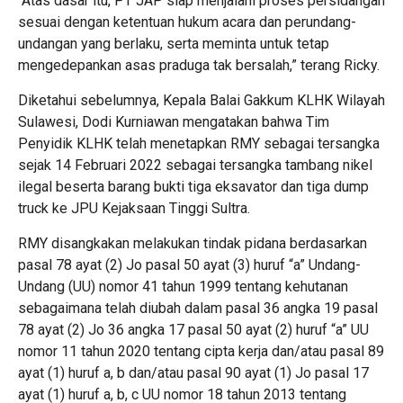
“Atas dasar itu, PT JAP siap menjalani proses persidangan
sesuai dengan ketentuan hukum acara dan perundang-
undangan yang berlaku, serta meminta untuk tetap
mengedepankan asas praduga tak bersalah,” terang Ricky.
Diketahui sebelumnya, Kepala Balai Gakkum KLHK Wilayah
Sulawesi, Dodi Kurniawan mengatakan bahwa Tim
Penyidik KLHK telah menetapkan RMY sebagai tersangka
sejak 14 Februari 2022 sebagai tersangka tambang nikel
ilegal beserta barang bukti tiga eksavator dan tiga dump
truck ke JPU Kejaksaan Tinggi Sultra.
RMY disangkakan melakukan tindak pidana berdasarkan
pasal 78 ayat (2) Jo pasal 50 ayat (3) huruf “a” Undang-
Undang (UU) nomor 41 tahun 1999 tentang kehutanan
sebagaimana telah diubah dalam pasal 36 angka 19 pasal
78 ayat (2) Jo 36 angka 17 pasal 50 ayat (2) huruf “a” UU
nomor 11 tahun 2020 tentang cipta kerja dan/atau pasal 89
ayat (1) huruf a, b dan/atau pasal 90 ayat (1) Jo pasal 17
ayat (1) huruf a, b, c UU nomor 18 tahun 2013 tentang