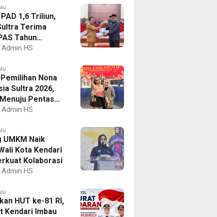
alu
PAD 1,6 Triliun,
ultra Terima
PAS Tahun
an 2027
Admin HS
alu
I Pemilihan Nona
ia Sultra 2026,
a Menuju Pentas
al
Admin HS
alu
g UMKM Naik
Wali Kota Kendari
erkuat Kolaborasi
Admin HS
alu
kan HUT ke-81 RI,
 Kendari Imbau