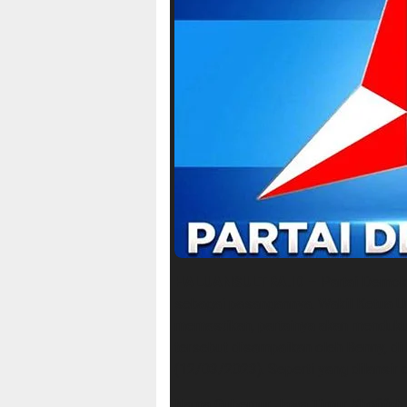
HALUANSULTRA.ID –
Partai Demokr
sebagai pasangannya. Wakil Ketua 
memastikan, partainya akan menduk
tersebut disampaikan oleh Benny, di
(12/03/2023). Seperti yang dilansir d
Nama Gubernur Jawa Timur Khofifah I