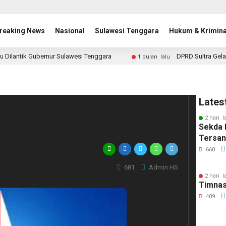
reaking News
Nasional
Sulawesi Tenggara
Hukum & Krimina
u Dilantik Gubernur Sulawesi Tenggara
DPRD Sultra Gela
1 bulan lalu
 Pasangan Anies-
Lates
2 hari l
Sekda 
Tersa
660
681
Admin HS
2 hari l
Timnas
409