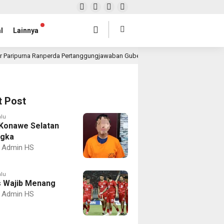
l
Lainnya
r Paripurna Ranperda Pertanggungjawaban Gubernur 2025, Realisasi APBD Rp4,
t Post
alu
Konawe Selatan
ngka
Admin HS
alu
 Wajib Menang
Admin HS