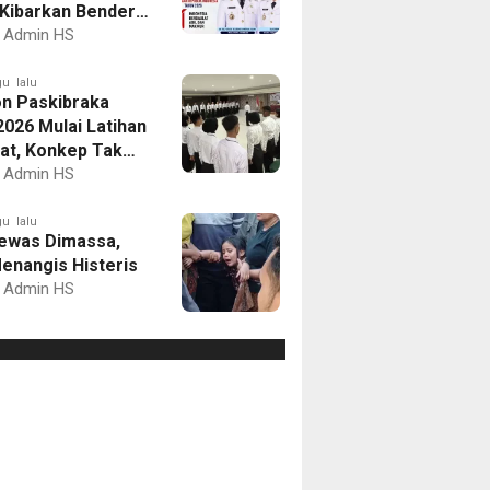
Kibarkan Bendera
Putih dan Gelar
Admin HS
mbaan
u lalu
on Paskibraka
2026 Mulai Latihan
at, Konkep Tak
Delegasi
Admin HS
u lalu
ewas Dimassa,
enangis Histeris
Admin HS