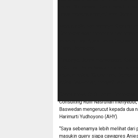
ramai dibicarakan. “Calon wakil pre
untuk menentukannya,” kata Benny.
Menurut dia, bila nantinya Khofifah 
Demokrat akan menerima dan tetap me
terserah pak Anies, benar (legowo), 
Partai Demokrat.
Pasalnya, Benny menyatakan, Koalisi
PKS, dan Partai NasDem telah sepa
kepada Anies. “Sudah final, Demokr
Anies Baswedan, menjadi calon pres
Sebelumnya, CEO Forum Demokrasi S
Consulting Rulli Nasrullah menyebu
Baswedan mengerucut kepada dua na
Harimurti Yudhoyono (AHY).
“Saya sebenarnya lebih melihat dari 
masukin query siapa cawapres Anies