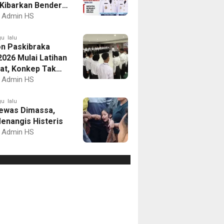
Kibarkan Bendera
Putih dan Gelar
Admin HS
mbaan
u lalu
on Paskibraka
2026 Mulai Latihan
at, Konkep Tak
Delegasi
Admin HS
u lalu
ewas Dimassa,
enangis Histeris
Admin HS