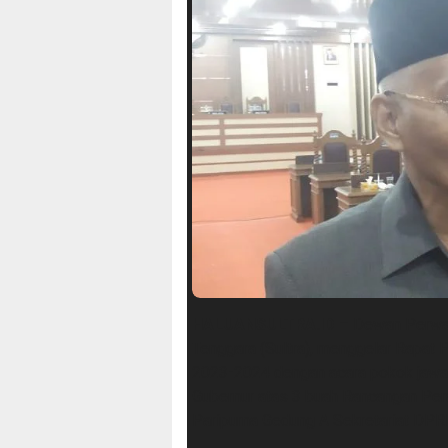
HALUANSULTRA.ID
– Dewan Perwak
Tenggara (Sultra), menggelar Rapat 
2023-2024 dengan acara pokok jawab
Gubernur atas 3 buah Rancangan Pera
Paripurna Gedung A Sekretariat DPRD