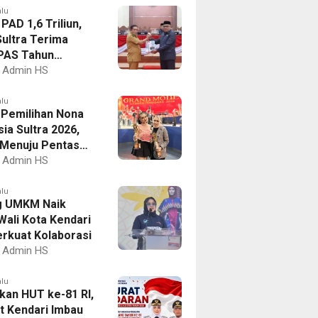
alu
PAD 1,6 Triliun,
ultra Terima
PAS Tahun
an 2027
Admin HS
alu
I Pemilihan Nona
ia Sultra 2026,
a Menuju Pentas
al
Admin HS
alu
g UMKM Naik
Wali Kota Kendari
erkuat Kolaborasi
Admin HS
alu
kan HUT ke-81 RI,
 Kendari Imbau