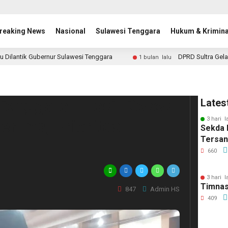
reaking News
Nasional
Sulawesi Tenggara
Hukum & Krimina
u Dilantik Gubernur Sulawesi Tenggara
DPRD Sultra Gela
1 bulan lalu
enggara : Hasil Reses
Lates
3 hari l
rima, Prioritas
Sekda 
Tersa
660
3 hari l
Timnas
847
Admin HS
409