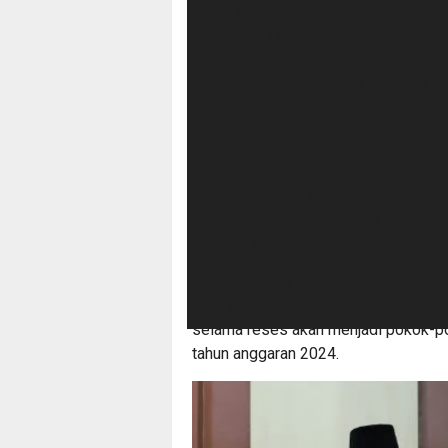
Acara ini dipimpin oleh Wakil Ketua 
Sekretaris Daerah Prov. Sultra (Sekda
Pj Gubernur. Ada pun tiga Raperda t
tentang Penanggulangan Penyakit Me
Pengelolaan dan Pengembangan Komo
Daerah Tentang Pengembangan Ekon
“Kami ucapkan terima kasih atas keha
selanjutnya, kita langsung ke paripu
fraksi-fraksi, laporan reses akan k
Lio,” Nursalam Lada.
Laporan reses masa sidang pertama
oleh Wakil Ketua III. Dalam laporan 
selama reses akan menjadi pokok-p
tahun anggaran 2024.