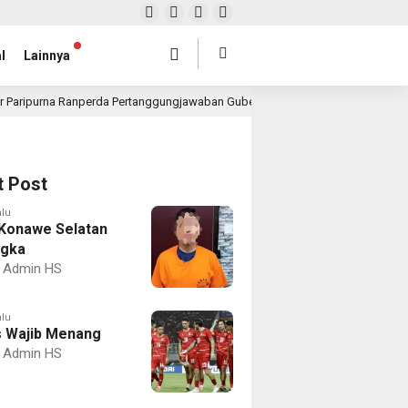
l
Lainnya
r Paripurna Ranperda Pertanggungjawaban Gubernur 2025, Realisasi APBD Rp4,
t Post
alu
Konawe Selatan
ngka
Admin HS
alu
 Wajib Menang
Admin HS