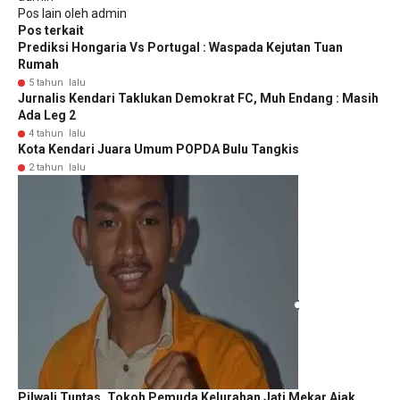
Pos lain oleh admin
Pos terkait
Prediksi Hongaria Vs Portugal : Waspada Kejutan Tuan
Rumah
5 tahun lalu
Jurnalis Kendari Taklukan Demokrat FC, Muh Endang : Masih
Ada Leg 2
4 tahun lalu
Kota Kendari Juara Umum POPDA Bulu Tangkis
2 tahun lalu
Pilwali Tuntas, Tokoh Pemuda Kelurahan Jati Mekar Ajak