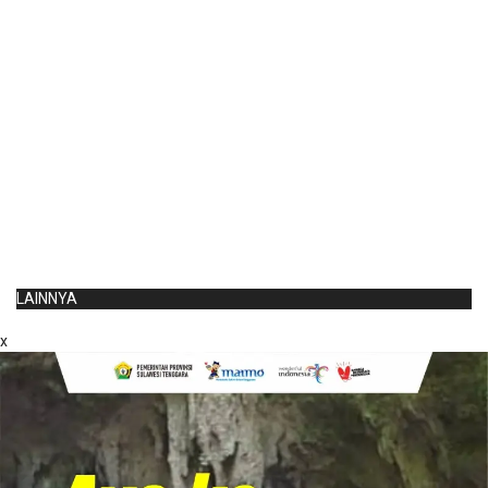
LAINNYA
x