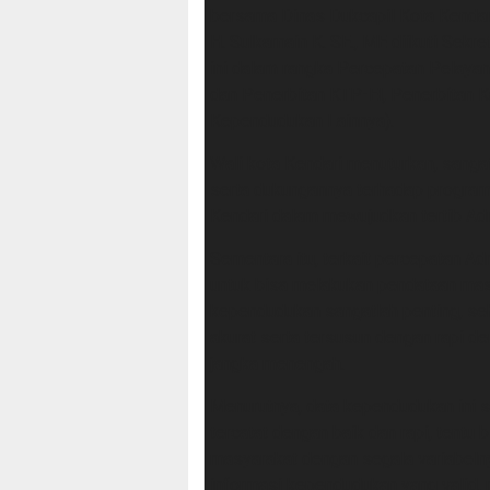
bersama Dinas Dukcapil Kota Kendari
H. Sulkarnain K. SE., ME diikuti Sek
ini dalam rangka Percepatan Pelay
dan Penerbitan KTP-El, Penerbitan K
Kependudukan Lainnya).
Wali kota Kendari menuturkan, sang
serta dukungannya terhadap program
Kendari dalam mewujudkan tertib Adm
Sementara itu, terkait percepatan A
untuk bisa melakukan pendataan mas
kependudukan sangatlah penting, se
akurat serta tersusun dengan rapi
jangka menengah.
Menurutnya, data kependudukan ini s
tercatat dengan baik dan rapi, tentu 
masyarakat dengan segala variabelny
informasi kependudukan yang valid,