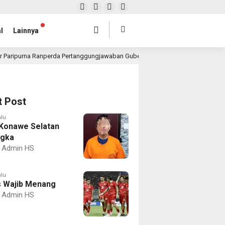
l
Lainnya
r Paripurna Ranperda Pertanggungjawaban Gubernur 2025, Realisasi APBD Rp4,
t Post
alu
Konawe Selatan
ngka
Admin HS
alu
 Wajib Menang
Admin HS