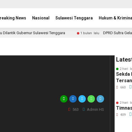
reaking News
Nasional
Sulawesi Tenggara
Hukum & Krimina
u Dilantik Gubernur Sulawesi Tenggara
DPRD Sultra Gela
1 bulan lalu
an Pelayanan Dokumen
Lates
2 hari l
ota Kendari Rakor
Sekda 
Tersa
apil
660
2 hari l
Timnas
563
Admin HS
409
 Kendari menggelar Rapat Koordinasi (Rakor)