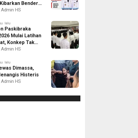
Kibarkan Bendera
Putih dan Gelar
Admin HS
mbaan
u lalu
on Paskibraka
2026 Mulai Latihan
at, Konkep Tak
Delegasi
Admin HS
u lalu
ewas Dimassa,
enangis Histeris
Admin HS