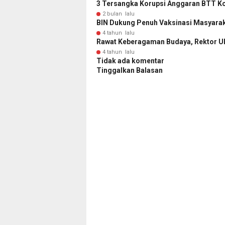
3 Tersangka Korupsi Anggaran BTT Kol
2 bulan lalu
BIN Dukung Penuh Vaksinasi Masyarak
4 tahun lalu
Rawat Keberagaman Budaya, Rektor U
4 tahun lalu
Tidak ada komentar
Tinggalkan Balasan