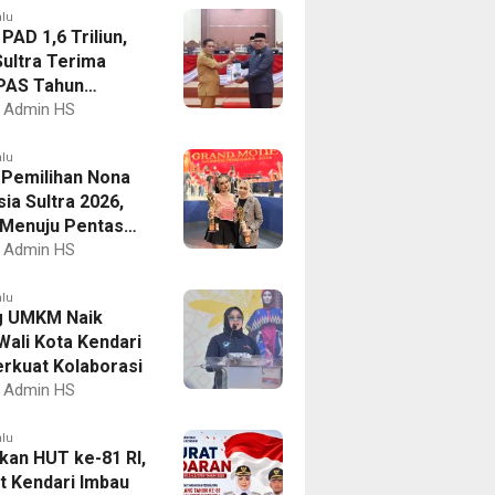
alu
PAD 1,6 Triliun,
ultra Terima
PAS Tahun
an 2027
Admin HS
alu
I Pemilihan Nona
ia Sultra 2026,
a Menuju Pentas
al
Admin HS
alu
g UMKM Naik
Wali Kota Kendari
erkuat Kolaborasi
Admin HS
alu
kan HUT ke-81 RI,
 Kendari Imbau