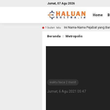
Jumat, 07 Agu 2026
Home
B
Ini Nama-Nama Pejabat yang Bar
1 bulan lalu
Beranda
Metropolis
Bahas Percepat
Adminduk, Walik
Bersama Disdukc
waktu baca 2 menit
Jumat, 6 Agu 2021 05:47
HALUANSULTRA.ID — Pemerintah Kota