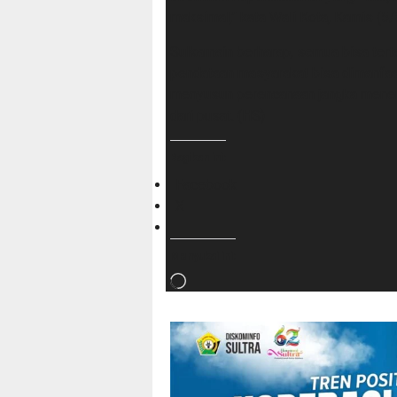
maksimal,” kata Wali Kota, Kamis (5/
Sulkarnain berharap, semua bisa ter
pendataan masyarakat bisa dimanfaa
menyusun perencanaan jangka mene
dari pusat. (HS)
Bagikan ini:
Facebook
X
Menyukai ini:
Memuat...