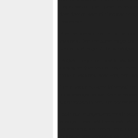
Irianto. Menurutnya, upaya pemerinta
Kota Kendari saat ini dilakukan de
masyarakat.
“Kita membackup dan terus mendukun
vaksinasi. Dan kita punya target dari
Kendari kita target 2 ribu sedangkan 
Langkah menjemput bola ini lakukan, 
khususnya Kota Kendari dapat tercapai
maupun vaksinasi anak yang baru saja
“Untuk vaksin booster, informasi dar
untuk kalangan lansia. Karena capaian 
sudah terpenuhi baru kita berlakukan 
Lebih jauh Ia ungkapkan, masih begi
lapangan. Salah satunya adalah target
banyak orang luar daerah yang juga iku
Ini sesuai data penduduk asli Kendar