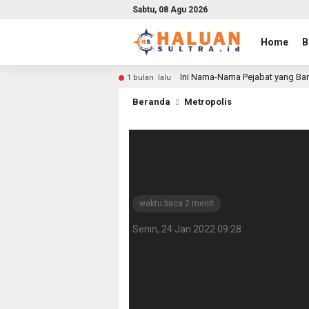
Sabtu, 08 Agu 2026
Home
B
Ini Nama-Nama Pejabat yang Bar
1 bulan lalu
Beranda
Metropolis
BIN Dukung Pen
Masyarakat di K
waktu baca 2 menit
Senin, 24 Jan 2022 09:28
HALAUNSULTRA.ID, KENDARI – Badan 
Tenggara (Sultra) terus mendukung 
capaian vaksinasi di bumi anoa. Hal i