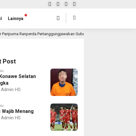
l
Lainnya
r Paripurna Ranperda Pertanggungjawaban Gubernur 2025, Realisasi APBD Rp4,
t Post
alu
Konawe Selatan
ngka
Admin HS
alu
 Wajib Menang
Admin HS