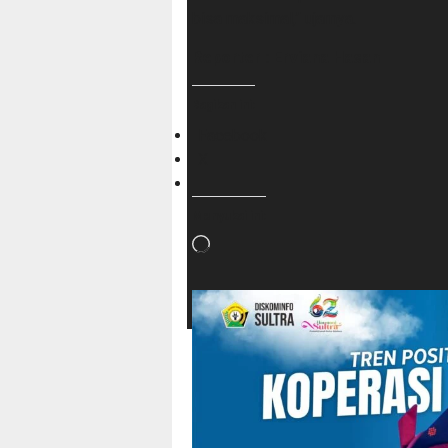
bisa maksimal,” ujarnya.
Reporter : Erviana Hasan
Bagikan ini:
Facebook
X
Menyukai ini:
Memuat...