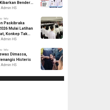
Kibarkan Bendera
Putih dan Gelar
Admin HS
mbaan
u lalu
on Paskibraka
2026 Mulai Latihan
at, Konkep Tak
Delegasi
Admin HS
u lalu
ewas Dimassa,
enangis Histeris
Admin HS