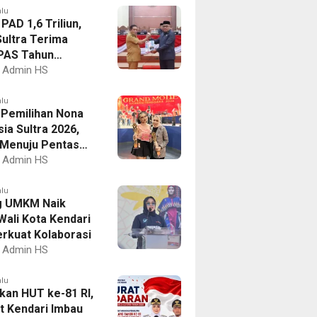
alu
PAD 1,6 Triliun,
ultra Terima
PAS Tahun
an 2027
Admin HS
alu
I Pemilihan Nona
ia Sultra 2026,
a Menuju Pentas
al
Admin HS
alu
g UMKM Naik
Wali Kota Kendari
erkuat Kolaborasi
Admin HS
alu
kan HUT ke-81 RI,
 Kendari Imbau