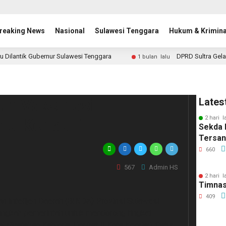
reaking News
Nasional
Sulawesi Tenggara
Hukum & Krimina
u Dilantik Gubernur Sulawesi Tenggara
DPRD Sultra Gela
1 bulan lalu
uh Vaksinasi
Lates
2 hari l
ota Kendari
Sekda 
Tersa
660
567
Admin HS
2 hari l
Timnas
409
Intelijen Daerah (BINDA) Provinsi Sulawesi
langkah pemerintah untuk mendorong tingkat
ni dikatakan Kabinda Tingkat II Kota Kendari, Catur