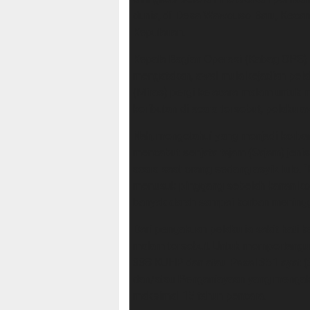
dunia, di Desa Wawouso Baru, Keca
Kepulauan.
Kepala Bagian Operasi (Kabag OPS)
mengatakan, awal mula kejadian pel
(Miras) pergi ke acara malam untuk m
keributan di acara tersebut, pelaku 
Nah, mengetahui yang menjadi korba
mencabut senjata tajam (Sajam) jeni
acara saat orang sedang asyik lulo.
menusuk pinggang sebelah kanan ko
banyak darah sampai korban meningga
Dari pengakuan pelaku ia sakit hati
malam tersebut. Untuk mempertangun
338 KUHP dan atau Pasal 351 ayat (3
dan/atau Penganiayaan yang mengak
maksimal 15 tahun pencara.