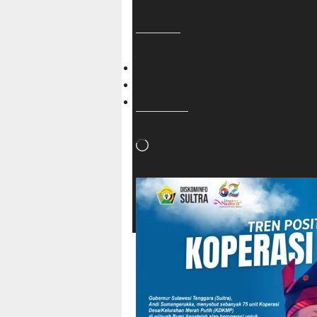
Reporter : Krismawan
Bagikan ini:
Facebook
X
Menyukai ini:
Memuat...