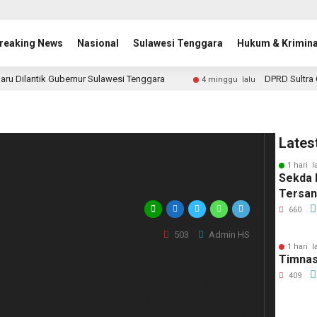
reaking News
Nasional
Sulawesi Tenggara
Hukum & Krimina
aru Dilantik Gubernur Sulawesi Tenggara
DPRD Sultra 
4 minggu lalu
 Mengamuk Membabi
Lates
1 hari l
ewas Kena Tikaman
Sekda 
Tersa
660
503
Admin HS
1 hari l
Timnas
409
tuan Reserse dan Kriminal (Sat Reskrim)
ang warga Konkep BS. Pria 33 tahun tersebut
an terhadap HK saat acara lulo. Korban meninggal