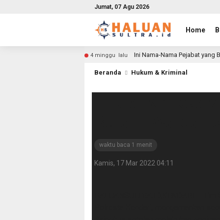
Jumat, 07 Agu 2026
Home
B
Ini Nama-Nama Pejabat yang B
4 minggu lalu
Beranda
Hukum & Kriminal
Pria di Konkep
Buta, 1 Warga T
waktu baca 1 menit
Kamis, 17 Mar 2022 04:11
HALUANSULTRA.ID,KENDARI – Tim Sa
Polresta Kendari, mengamankan seor
diringkus setelah melakukan penikam