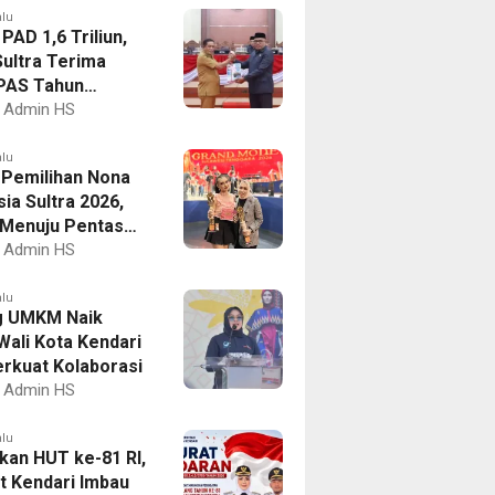
alu
PAD 1,6 Triliun,
ultra Terima
PAS Tahun
an 2027
Admin HS
alu
I Pemilihan Nona
ia Sultra 2026,
a Menuju Pentas
al
Admin HS
alu
g UMKM Naik
Wali Kota Kendari
erkuat Kolaborasi
Admin HS
alu
kan HUT ke-81 RI,
 Kendari Imbau