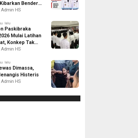
Kibarkan Bendera
Putih dan Gelar
Admin HS
mbaan
u lalu
on Paskibraka
2026 Mulai Latihan
at, Konkep Tak
Delegasi
Admin HS
u lalu
ewas Dimassa,
enangis Histeris
Admin HS