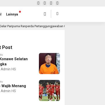
l
Lainnya
Gelar Paripurna Ranperda Pertanggungjawaban Gubernur 2025, Realisasi APBD 
t Post
alu
Konawe Selatan
ngka
Admin HS
alu
 Wajib Menang
Admin HS