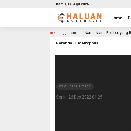
Kamis, 06 Agu 2026
Home
B
Ini Nama-Nama Pejabat yang B
4 minggu lalu
Beranda
Metropolis
Personel Brimob 
Gereja di Kota K
waktu baca 1 menit
Senin, 26 Des 2022 01:25
HALUANSULTRA.ID, KENDARI
– Ran
beberapa gereja yang berada di Kot
memberikan rasa nyaman dalam berib