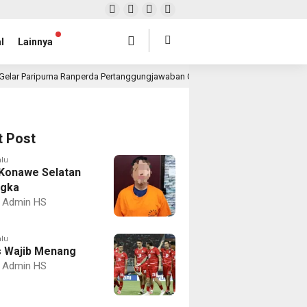
l
Lainnya
Gelar Paripurna Ranperda Pertanggungjawaban Gubernur 2025, Realisasi APBD 
t Post
alu
Konawe Selatan
ngka
Admin HS
alu
 Wajib Menang
Admin HS