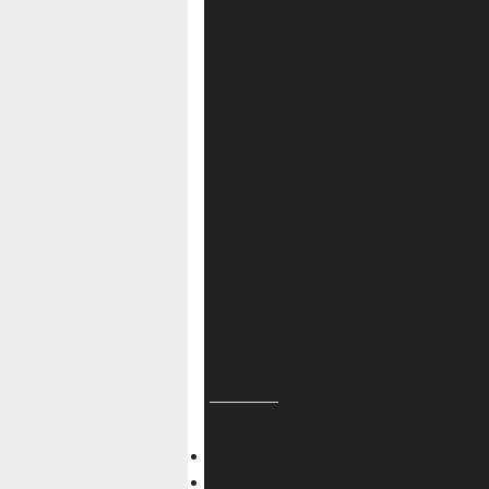
melakukan pengamanan gereja.
Sejumlah personil dari Gegana Polda
terhadap gereja, tempat pelasanaan
Polda Sultra Kombes Pol Ferry Walin
untuk memastikan gereja-gereja yan
sultra melaksanakan sterilisasi diger
memeriksa seluruh sudut baik dalam m
(24/12/2022).
Selain melaksanakan sterilisasi ger
pemeriksaan terhadap setiap pengun
dengan melalui pintu khusus.
Diharapkan dengan pengamanan gerej
dapat merasakan keamanan dan keny
Bagikan ini:
Facebook
X