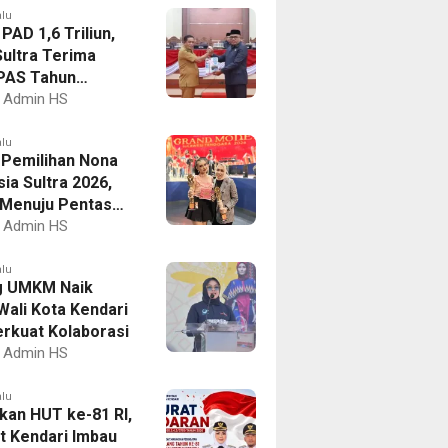
alu
PAD 1,6 Triliun,
ultra Terima
PAS Tahun
an 2027
Admin HS
alu
I Pemilihan Nona
ia Sultra 2026,
a Menuju Pentas
al
Admin HS
alu
g UMKM Naik
Wali Kota Kendari
erkuat Kolaborasi
Admin HS
alu
kan HUT ke-81 RI,
 Kendari Imbau