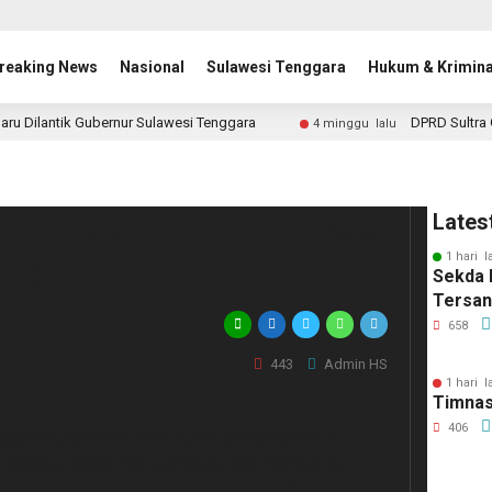
reaking News
Nasional
Sulawesi Tenggara
Hukum & Krimina
aru Dilantik Gubernur Sulawesi Tenggara
DPRD Sultra 
4 minggu lalu
Polda Sultra Sterilisasi
Lates
1 hari l
endari
Sekda 
Tersa
658
443
Admin HS
1 hari l
Timnas
406
gkaian perayaan Natal 2022 dilaksanakan di
a Kendari. Untuk memperlancar dan membantu
adah, personel Brimob Polda Sultra dikerahkan