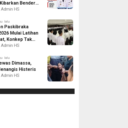
Kibarkan Bendera
Putih dan Gelar
Admin HS
mbaan
u lalu
on Paskibraka
2026 Mulai Latihan
at, Konkep Tak
Delegasi
Admin HS
u lalu
ewas Dimassa,
enangis Histeris
Admin HS