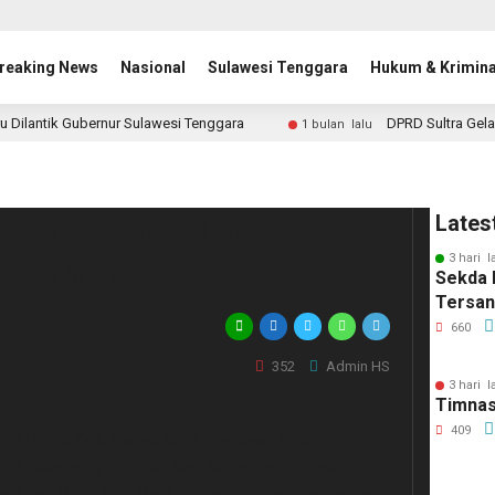
reaking News
Nasional
Sulawesi Tenggara
Hukum & Krimina
u Dilantik Gubernur Sulawesi Tenggara
DPRD Sultra Gela
1 bulan lalu
i Supporter Timnas
Lates
3 hari l
ertib di GBK
Sekda 
Tersa
660
352
Admin HS
3 hari l
Timnas
409
al Polisi Drs. Listyo Sigit Prabowo, M.Si.,
epak bola yang memberikan semangat kepada Tim
anjutan Piala AFF. Para supporter, dianggap sudah