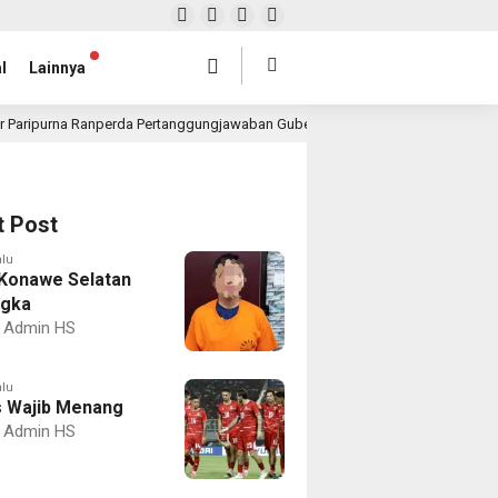
l
Lainnya
r Paripurna Ranperda Pertanggungjawaban Gubernur 2025, Realisasi APBD Rp4,
t Post
alu
Konawe Selatan
ngka
Admin HS
alu
 Wajib Menang
Admin HS