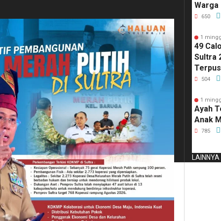
Warga 
Merah 
650
Perlo
1 mingg
49 Cal
Sultra 
Terpus
Kirim 
504
1 mingg
Ayah T
Anak M
785
LAINNYA