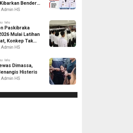
Kibarkan Bendera
Putih dan Gelar
Admin HS
mbaan
u lalu
on Paskibraka
2026 Mulai Latihan
at, Konkep Tak
Delegasi
Admin HS
u lalu
ewas Dimassa,
enangis Histeris
Admin HS