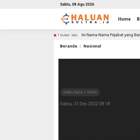
Sabtu, 08 Agu 2026
Home
B
Ini Nama-Nama Pejabat yang Bar
1 bulan lalu
Beranda
Nasional
Kapolri Apresias
Indonesia yang T
waktu baca 1 menit
Sabtu, 31 Des 2022 08:18
HALUANSULTRA.ID
– Kapolri Jender
mengapresiasi seluruh supporter s
Nasional (Timnas) Indonesia, dalam l