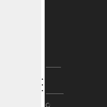
menjaga ketertiban dan keamanan di
“Terima kasih kepada seluruh suppor
memberikan semangat kepada seluruh 
(29/12/22).
Kapolri mengungkapkan, ketertiban
Garuda. Selain itu, dukungan dari su
memberikan performa terbaik di Pial
sama dijaga dan tentunya semua piha
bisa membuat pemain juga menjadi te
ungkap Jenderal Bintang Satu ini. 
Bagikan ini:
Facebook
X
Menyukai ini:
Memuat...