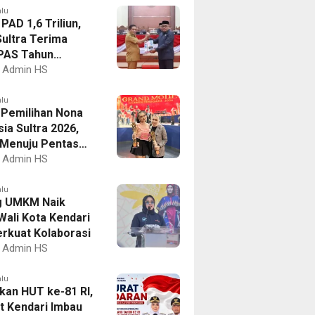
alu
PAD 1,6 Triliun,
ultra Terima
PAS Tahun
an 2027
Admin HS
alu
I Pemilihan Nona
ia Sultra 2026,
a Menuju Pentas
al
Admin HS
alu
g UMKM Naik
Wali Kota Kendari
erkuat Kolaborasi
Admin HS
alu
kan HUT ke-81 RI,
 Kendari Imbau