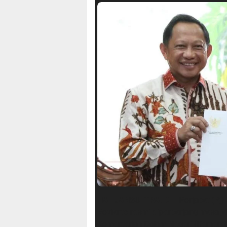
HALUANSULTRA.ID
– Penjabat (Pj)
Revianto resmi diperpanjang masa jab
Kementerian Dalam Negeri (Kemendag