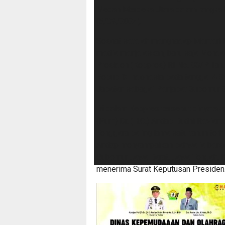
Medan Merdeka Utara dalam rangka 
(5/09/2024).
Sesaat setelah menghadap Menteri D
media menjelaskan, baru saja Mendag
Presiden (Keppres) RI No. 98/P Tah
Republik Indonesia pada tanggal 4
Jabatan sebagai Penjabat Gubernur 
Di dalam Keppres tersebut dinyatak
(Purn) Dr. (H.C.) Andap Budhi Reviant
Tenggara paling lama satu tahun terh
Andap menyampaikan bahwa ia bersam
Gubernur Jawa Barat, Jawa Tengah, K
menerima Surat Keputusan Presiden