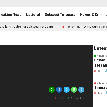
reaking News
Nasional
Sulawesi Tenggara
Hukum & Krimina
u Dilantik Gubernur Sulawesi Tenggara
DPRD Sultra Gela
1 bulan lalu
tan Pj. Gubernur
Lates
4 hari l
 : Sukseskan Pilkada,
Sekda 
Tersa
bijakan Pemekaran
661
4 hari l
Timnas
409
805
Admin HS