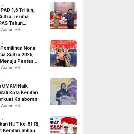
alu
PAD 1,6 Triliun,
ultra Terima
PAS Tahun
an 2027
Admin HS
alu
I Pemilihan Nona
ia Sultra 2026,
a Menuju Pentas
al
Admin HS
alu
g UMKM Naik
Wali Kota Kendari
erkuat Kolaborasi
Admin HS
alu
kan HUT ke-81 RI,
 Kendari Imbau