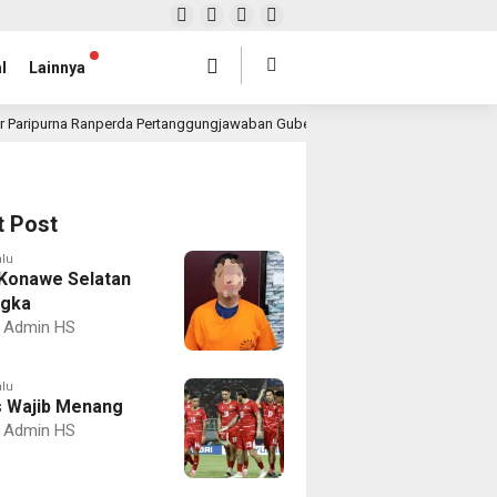
l
Lainnya
r Paripurna Ranperda Pertanggungjawaban Gubernur 2025, Realisasi APBD Rp4,
t Post
alu
Konawe Selatan
ngka
Admin HS
alu
 Wajib Menang
Admin HS