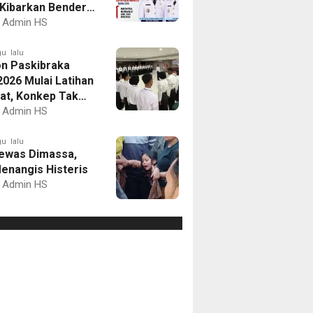
Kibarkan Bendera
Putih dan Gelar
Admin HS
mbaan
u lalu
on Paskibraka
2026 Mulai Latihan
at, Konkep Tak
Delegasi
Admin HS
u lalu
ewas Dimassa,
enangis Histeris
Admin HS