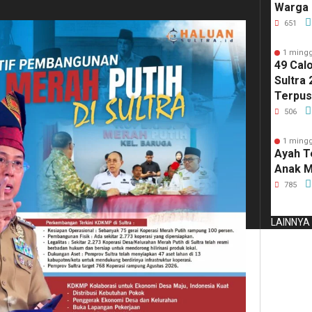
Warga 
Merah 
651
Perlo
1 mingg
49 Cal
Sultra 
Terpus
Kirim 
506
1 mingg
Ayah T
Anak M
785
LAINNYA