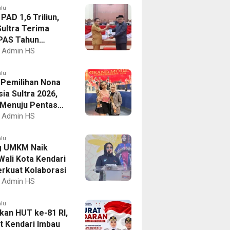
alu
PAD 1,6 Triliun,
ultra Terima
PAS Tahun
an 2027
Admin HS
alu
I Pemilihan Nona
ia Sultra 2026,
a Menuju Pentas
al
Admin HS
alu
g UMKM Naik
Wali Kota Kendari
erkuat Kolaborasi
Admin HS
alu
kan HUT ke-81 RI,
 Kendari Imbau