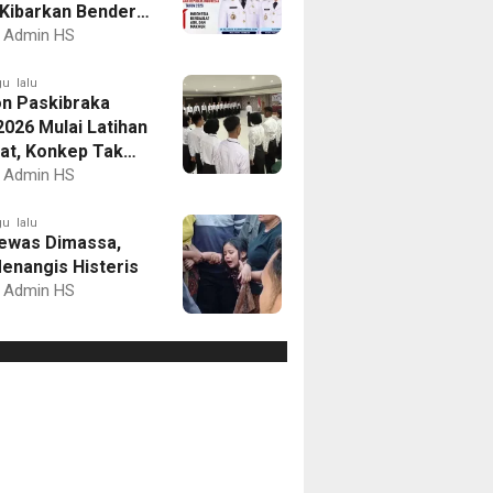
Kibarkan Bendera
Putih dan Gelar
Admin HS
mbaan
u lalu
on Paskibraka
2026 Mulai Latihan
at, Konkep Tak
Delegasi
Admin HS
u lalu
ewas Dimassa,
enangis Histeris
Admin HS