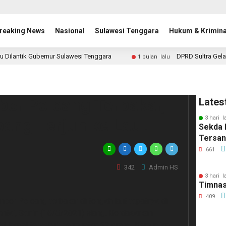
reaking News
Nasional
Sulawesi Tenggara
Hukum & Krimina
u Dilantik Gubernur Sulawesi Tenggara
DPRD Sultra Gela
1 bulan lalu
ber Poleang Terbakar,
Lates
3 hari l
ang Terjun ke Laut
Sekda 
Tersa
661
342
Admin HS
3 hari l
Timnas
409
r Poleang terbakar di tengah laut tepatnya di
antai, Senin (16/8/2021) siang. Berdasarkan
.id, kapal tersebut bermuatan 22 orang. Kemudian