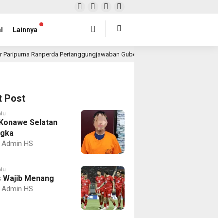
l
Lainnya
r Paripurna Ranperda Pertanggungjawaban Gubernur 2025, Realisasi APBD Rp4,
t Post
alu
Konawe Selatan
ngka
Admin HS
alu
 Wajib Menang
Admin HS