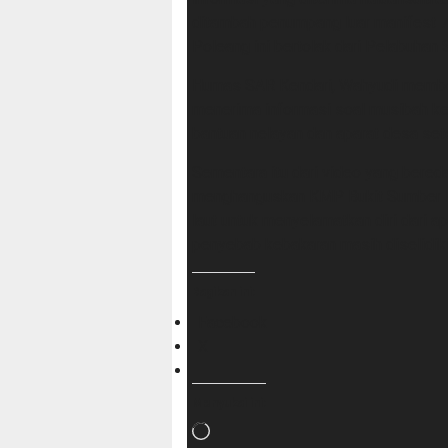
ditambah penumpang luar manifest 
Poleang ini bertolak dari Pelabuhan
Humas SAR Kendari, Wahyudi membena
menerima informasi soal musibah k
bantuan nelayan dan aparat desa se
Sementara itu dari video yang bere
menghanguskan KMP Bukit Sumber P
laut untuk menyelamatkan diri dari 
penyebab kebakaran masih diselidiki
Bagikan ini:
Facebook
X
Menyukai ini:
Memuat...