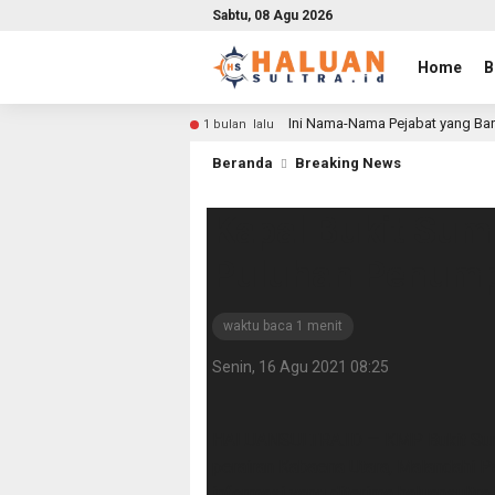
Sabtu, 08 Agu 2026
Home
B
Ini Nama-Nama Pejabat yang Bar
1 bulan lalu
Beranda
Breaking News
Kapal Bukit Sum
Puluhan Penump
waktu baca 1 menit
Senin, 16 Agu 2021 08:25
HALUANSULTRA.ID — KMP Bukit Sumbe
perairan Kabaena Utara, Malandahi P
informasi yang diterima haluansultra