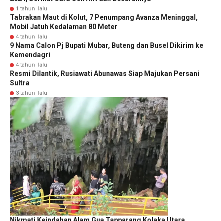
1 tahun lalu
Tabrakan Maut di Kolut, 7 Penumpang Avanza Meninggal,
Mobil Jatuh Kedalaman 80 Meter
4 tahun lalu
9 Nama Calon Pj Bupati Mubar, Buteng dan Busel Dikirim ke
Kemendagri
4 tahun lalu
Resmi Dilantik, Rusiawati Abunawas Siap Majukan Persani
Sultra
3 tahun lalu
Nikmati Keindahan Alam Gua Tapparang Kolaka Utara,