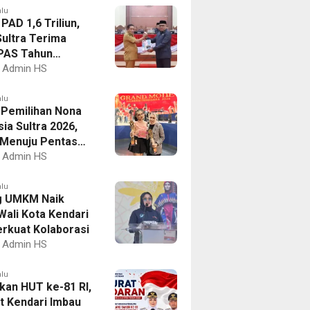
alu
PAD 1,6 Triliun,
ultra Terima
PAS Tahun
an 2027
Admin HS
alu
I Pemilihan Nona
ia Sultra 2026,
a Menuju Pentas
al
Admin HS
alu
g UMKM Naik
Wali Kota Kendari
erkuat Kolaborasi
Admin HS
alu
kan HUT ke-81 RI,
 Kendari Imbau