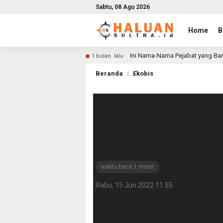
Sabtu, 08 Agu 2026
Home
B
Ini Nama-Nama Pejabat yang Bar
1 bulan lalu
Beranda
Ekobis
Pemkot Kendari
Pengembangan Tr
Sultra
waktu baca 1 menit
Rabu, 15 Jun 2022 11:55
HALUANSULTRA.ID, KENDARI – Untu