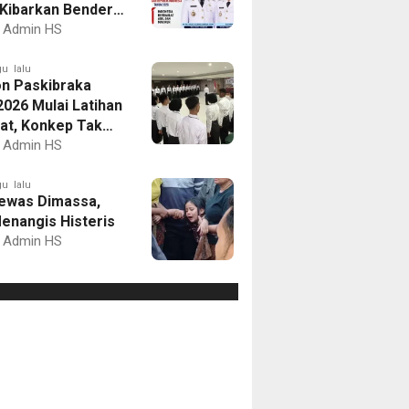
Kibarkan Bendera
Putih dan Gelar
Admin HS
mbaan
u lalu
on Paskibraka
2026 Mulai Latihan
at, Konkep Tak
Delegasi
Admin HS
u lalu
ewas Dimassa,
enangis Histeris
Admin HS