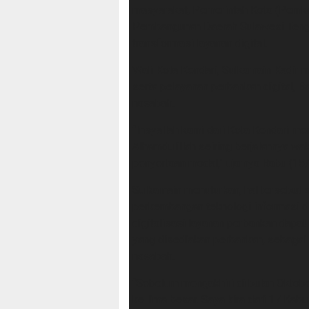
masyarakat, Pemerintah Kota (Pemk
Pembangunan Daerah Sulawesi Tengg
transformasi layanan digital.
Wali Kota Kendari, Sulkarnain Kadi
serta pelayanan perbankan digital, 
nasabah.
“Insyallah kami dari Kota Kendari m
Alhamdulillah seiring berjalannya w
penyertaan modal,” ujarnya Rabu (15
Sulkarnain menuturkan, hal tersebut 
perkembangan teknologi informasi di e
digitalisasi layanan perbankan dap
yang disediakan perbankan, sebagai 
nasabah.
“Sebelum mengakhiri di bulan Oktober
ke lima besar. Saya kira dari 17 Kab