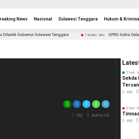
reaking News
Nasional
Sulawesi Tenggara
Hukum & Krimina
u Dilantik Gubernur Sulawesi Tenggara
DPRD Sultra Gela
1 bulan lalu
 Dukung Penuh
Lates
2 hari l
ansaksi Digital Bank
Sekda 
Tersa
660
2 hari l
Timnas
562
Admin HS
409
k mempermudah akses layanan kepada