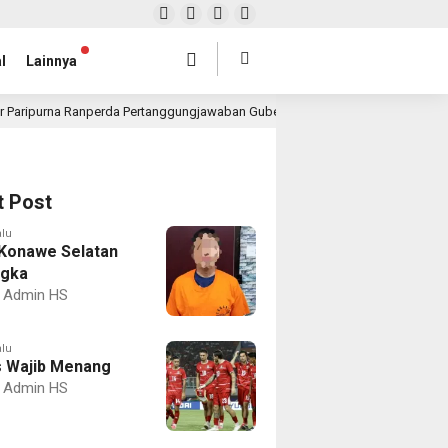
l
Lainnya
r Paripurna Ranperda Pertanggungjawaban Gubernur 2025, Realisasi APBD Rp4,
t Post
alu
Konawe Selatan
ngka
Admin HS
alu
 Wajib Menang
Admin HS