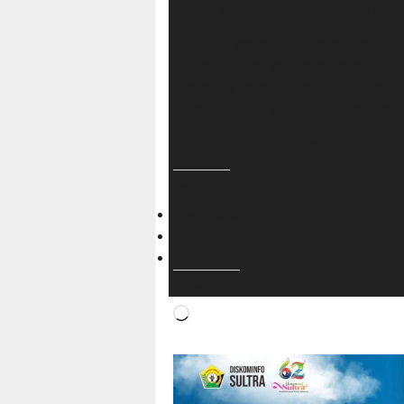
banyak menikmati fasilitas dan kinerj
Untuk itu, Walikota berharap, Bank S
perkembangan yang ada. Termasuk me
“Kedepan saya kira Bank Sultra harus
sudah MoU dengan pak Direktur, terkai
Reporter : Erviana Hasan
Bagikan ini:
Facebook
X
Menyukai ini:
Memuat...