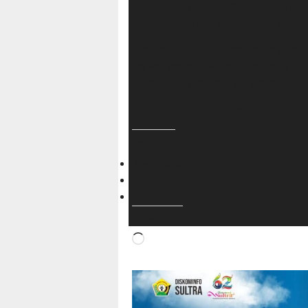
membangun daerah. Kebanyakan dari 
mengembangkan kemampuan yang dim
“Dengan ada kerjasama antara pelak
banyak mahasiswa khususnya di IST
membangun daerah,” pungkasnya.
Reporter : Erviana Hasan
Bagikan ini:
Facebook
X
Menyukai ini:
Memuat...