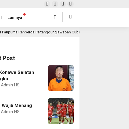
l
Lainnya
r Paripurna Ranperda Pertanggungjawaban Gubernur 2025, Realisasi APBD Rp4,
t Post
alu
Konawe Selatan
ngka
Admin HS
alu
 Wajib Menang
Admin HS