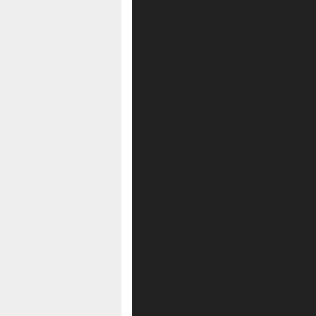
industri. Institut Sains Teknologi d
melibatkan Technos Studio sebagai p
Merdeka Belajar Kampus Merdeka 
Saat dikonfirmasi haluansultra.id, H
mengatakan, keterlibatan pelaku indu
satu langkah baik yang ditempuh ole
nuansa pempelajaran yang menyena
dibutuhkan di dunia kerja.
“Alhamdulillah kami dari technos st
teman-teman di ISTEK untuk membangu
saya melihat ISTEK ingin menyesuaik
katanya Jumat (24/6/2022).
“Masih ada beberapa kampus yang b
mahasiswa magang ada beberapa yan
kampus itu, tidak sama dengan penera
Asih menilai, saat ini banyak anak 