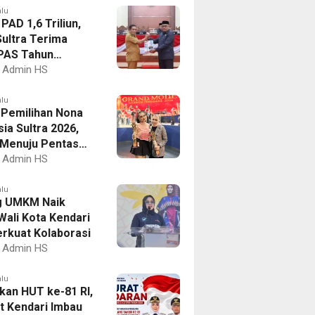
alu
PAD 1,6 Triliun,
ultra Terima
PAS Tahun
an 2027
Admin HS
alu
I Pemilihan Nona
ia Sultra 2026,
a Menuju Pentas
al
Admin HS
alu
g UMKM Naik
Wali Kota Kendari
erkuat Kolaborasi
Admin HS
alu
kan HUT ke-81 RI,
 Kendari Imbau