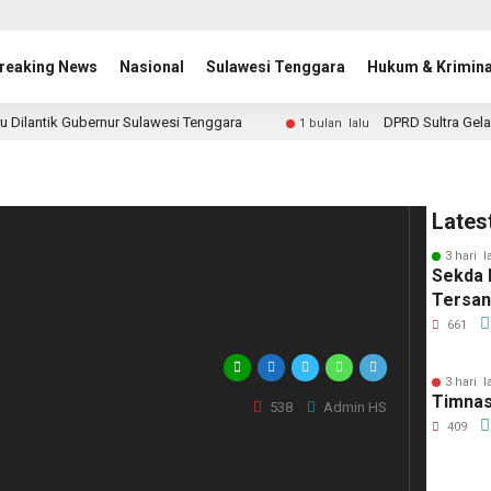
reaking News
Nasional
Sulawesi Tenggara
Hukum & Krimina
u Dilantik Gubernur Sulawesi Tenggara
DPRD Sultra Gela
1 bulan lalu
 Studio, ISTEK-
Lates
3 hari l
ri Kembangkan
Sekda 
Tersa
M
661
3 hari l
Timnas
538
Admin HS
409
enghasilkan lulusan berkompeten di dunia