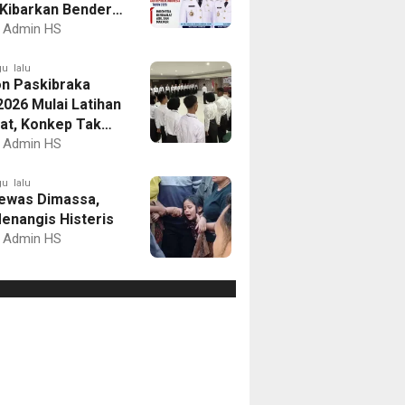
Kibarkan Bendera
Putih dan Gelar
Admin HS
mbaan
u lalu
on Paskibraka
2026 Mulai Latihan
at, Konkep Tak
Delegasi
Admin HS
u lalu
ewas Dimassa,
enangis Histeris
Admin HS