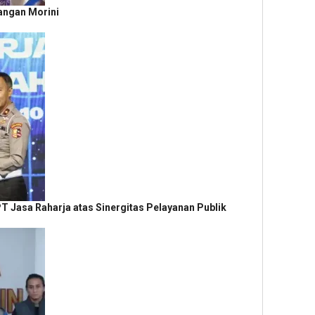
Pangan Morini
T Jasa Raharja atas Sinergitas Pelayanan Publik