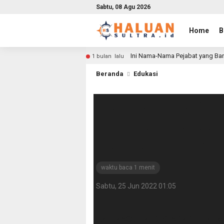
Sabtu, 08 Agu 2026
Home
B
Ini Nama-Nama Pejabat yang Bar
1 bulan lalu
Beranda
Edukasi
Gandeng Technos
Aisyiyah Kenda
Kurikulum MBK
waktu baca 1 menit
Sabtu, 25 Jun 2022 01:05
HALUANSULTA.ID, KENDARI – Untuk m