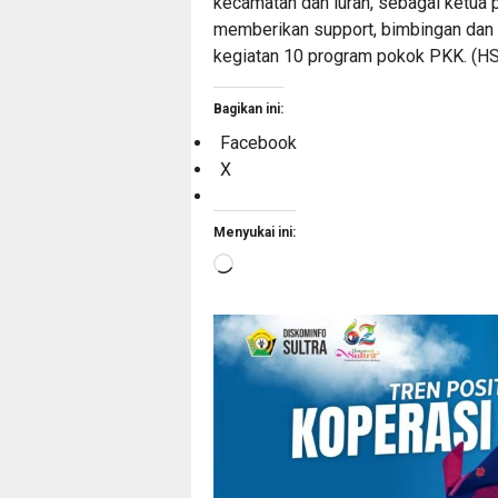
kecamatan dan lurah, sebagai ketua
memberikan support, bimbingan dan
kegiatan 10 program pokok PKK. (HS
Bagikan ini:
Facebook
X
Menyukai ini:
Memuat...