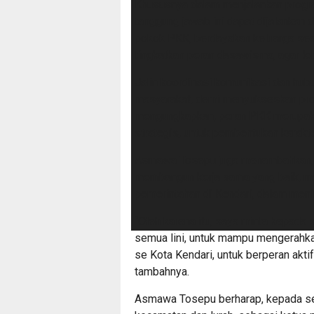
Khususnya dalam menjalankan progra
tanggung jawab ini dapat dijalankan
pokok PKK, berdayakan keluarga sesu
tingkatkan peran dasawisma, agar leb
Jalin koordinasi komunikasi dan hu
masyarakat, demi menyukseskan progr
mengungkapkan, peran PKK merupaka
strategis, untuk pembentukan karakte
Asmawa Tosepu juga menambahkan, 
membangun kerja sama yang baik, me
pemerintahan di Kendari, dalam men
“Oleh karena itu, saya minta kepada
semua lini, untuk mampu mengerahka
se Kota Kendari, untuk berperan akt
tambahnya.
Asmawa Tosepu berharap, kepada se