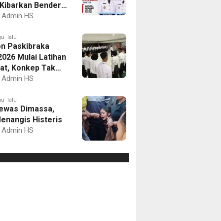
Kibarkan Bendera
Putih dan Gelar
Admin HS
mbaan
u lalu
on Paskibraka
2026 Mulai Latihan
at, Konkep Tak
Delegasi
Admin HS
u lalu
ewas Dimassa,
enangis Histeris
Admin HS