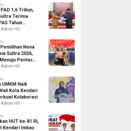
alu
PAD 1,6 Triliun,
ultra Terima
PAS Tahun
an 2027
Admin HS
alu
I Pemilihan Nona
ia Sultra 2026,
a Menuju Pentas
al
Admin HS
alu
g UMKM Naik
Wali Kota Kendari
erkuat Kolaborasi
Admin HS
alu
kan HUT ke-81 RI,
 Kendari Imbau