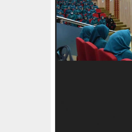
HALUANSULTRA.ID,KENDARI –
(Pj)
Chomzah Asmawa, melantik Ketua T
Wua-wua, Kecamatan Kambu, Kecama
ini dilaksanakan, di Aula Gedung Bal
(Pj) Wali Kota Kendari Asmawa Tos
mengucapkan selamat kepada Ketua
dilantik. Semoga dalam menjalankan
dan penuh rasa tanggung jawab.