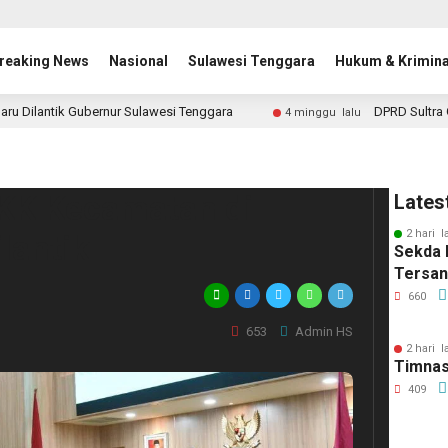
reaking News
Nasional
Sulawesi Tenggara
Hukum & Krimina
aru Dilantik Gubernur Sulawesi Tenggara
DPRD Sultra 
4 minggu lalu
KK Kecamatan di
Lates
2 hari l
lantik
Sekda 
Tersa
660
653
Admin HS
2 hari l
Timnas
409