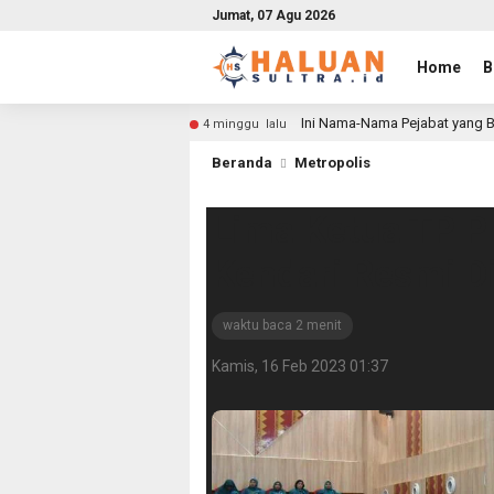
Jumat, 07 Agu 2026
Home
B
Ini Nama-Nama Pejabat yang B
4 minggu lalu
Beranda
Metropolis
Lima Ketua TP P
Kendari Resmi Di
waktu baca 2 menit
Kamis, 16 Feb 2023 01:37