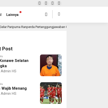
l
Lainnya
Gelar Paripurna Ranperda Pertanggungjawaban Gubernur 2025, Realisasi APBD 
t Post
alu
Konawe Selatan
ngka
Admin HS
alu
 Wajib Menang
Admin HS