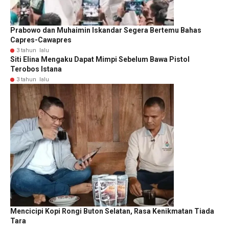
Prabowo dan Muhaimin Iskandar Segera Bertemu Bahas
Capres-Cawapres
3 tahun lalu
Siti Elina Mengaku Dapat Mimpi Sebelum Bawa Pistol
Terobos Istana
3 tahun lalu
Mencicipi Kopi Rongi Buton Selatan, Rasa Kenikmatan Tiada
Tara