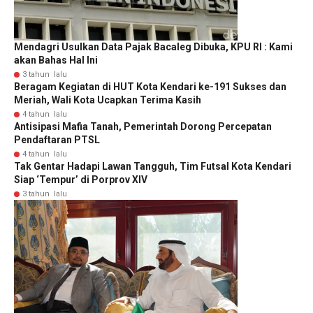
Mendagri Usulkan Data Pajak Bacaleg Dibuka, KPU RI : Kami
akan Bahas Hal Ini
3 tahun lalu
Beragam Kegiatan di HUT Kota Kendari ke-191 Sukses dan
Meriah, Wali Kota Ucapkan Terima Kasih
4 tahun lalu
Antisipasi Mafia Tanah, Pemerintah Dorong Percepatan
Pendaftaran PTSL
4 tahun lalu
Tak Gentar Hadapi Lawan Tangguh, Tim Futsal Kota Kendari
Siap ‘Tempur’ di Porprov XIV
3 tahun lalu