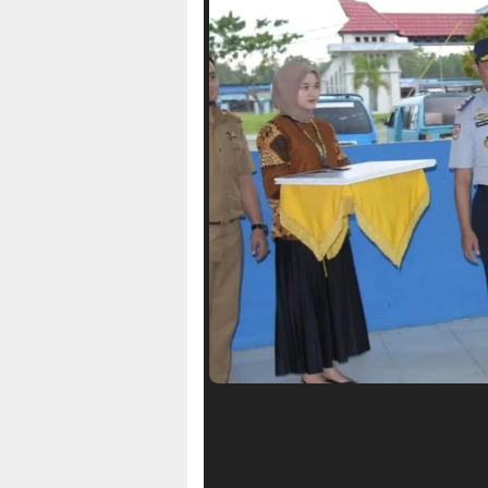
HALUANSULTRA.ID
– Pemerintah Ko
Bakar Minyak (BBM) bagi pelaku sekt
dilaksanakan di Terminal Baruga, Se