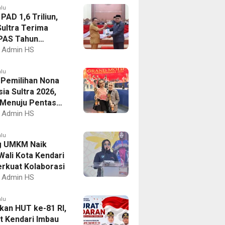
alu
PAD 1,6 Triliun,
ultra Terima
PAS Tahun
an 2027
Admin HS
alu
I Pemilihan Nona
ia Sultra 2026,
a Menuju Pentas
al
Admin HS
alu
g UMKM Naik
Wali Kota Kendari
erkuat Kolaborasi
Admin HS
alu
kan HUT ke-81 RI,
 Kendari Imbau