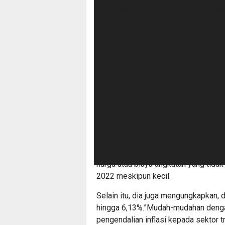
Berdasarkan data dari laman Pemkot 
mendapatkan bantuan subsidi BBM s
liter per unit
Pj Wali Kota Kendari Asmawa Tosep
BBM bagi pelaku sektor transportasi
Kendari.
Kota Kendari di tahun 2022 angka in
bahkan masuk 10 besar di Indonesia.
inflasi itu memegang peranan yang sa
Menurutnya, sektor yang tidak dapat 
maupun darat, karena hasil pengamata
harga atau biaya angkutan yang tida
2022 meskipun kecil.
Selain itu, dia juga mengungkapkan, 
hingga 6,13%.”Mudah-mudahan deng
pengendalian inflasi kepada sektor t