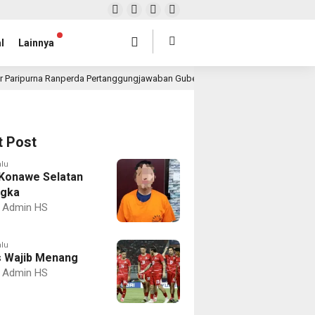
l
Lainnya
r Paripurna Ranperda Pertanggungjawaban Gubernur 2025, Realisasi APBD Rp4,
t Post
alu
Konawe Selatan
ngka
Admin HS
alu
 Wajib Menang
Admin HS