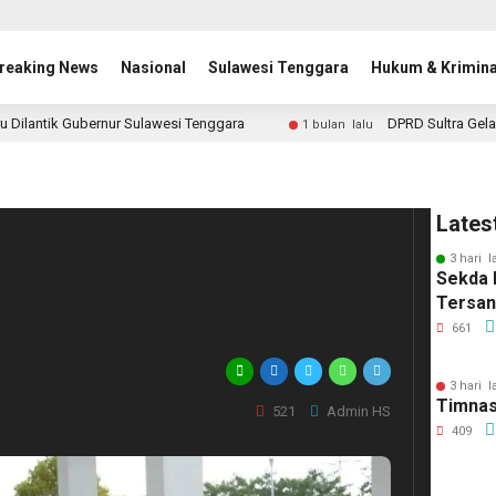
reaking News
Nasional
Sulawesi Tenggara
Hukum & Krimina
u Dilantik Gubernur Sulawesi Tenggara
DPRD Sultra Gela
1 bulan lalu
di Kendari Terima
Lates
3 hari l
i BBM, Masing-masing
Sekda 
Tersa
661
3 hari l
Timnas
521
Admin HS
409