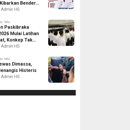
Kibarkan Bendera
Putih dan Gelar
Admin HS
mbaan
u lalu
on Paskibraka
2026 Mulai Latihan
at, Konkep Tak
Delegasi
Admin HS
u lalu
ewas Dimassa,
enangis Histeris
Admin HS