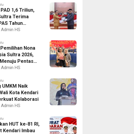
alu
PAD 1,6 Triliun,
ultra Terima
PAS Tahun
an 2027
Admin HS
alu
I Pemilihan Nona
ia Sultra 2026,
a Menuju Pentas
al
Admin HS
alu
g UMKM Naik
Wali Kota Kendari
erkuat Kolaborasi
Admin HS
alu
kan HUT ke-81 RI,
 Kendari Imbau