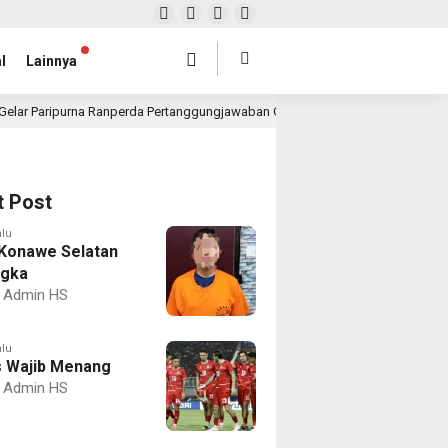
l
Lainnya
Gelar Paripurna Ranperda Pertanggungjawaban Gubernur 2025, Realisasi APBD 
t Post
alu
Konawe Selatan
ngka
Admin HS
alu
 Wajib Menang
Admin HS