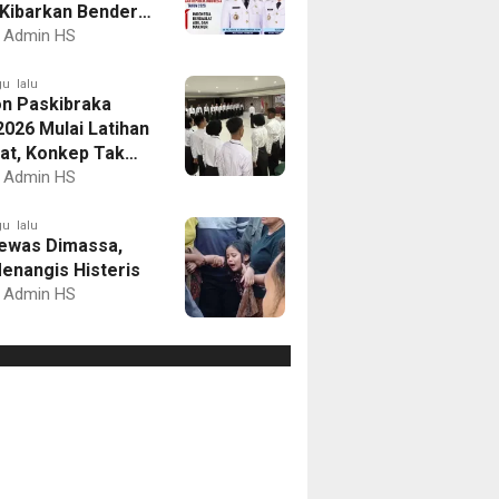
Kibarkan Bendera
Putih dan Gelar
Admin HS
mbaan
u lalu
on Paskibraka
2026 Mulai Latihan
at, Konkep Tak
Delegasi
Admin HS
u lalu
ewas Dimassa,
enangis Histeris
Admin HS