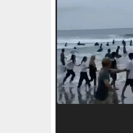
HALUANSULTRA.ID
– Empat orang s
Muh. Nurfadillah dilaporkan tenggel
Sulawesi Tenggara, Minggu 17 Septe