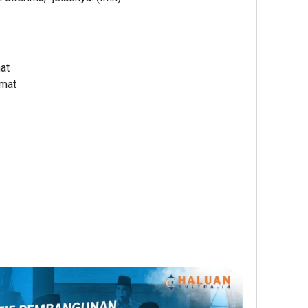
at
amat