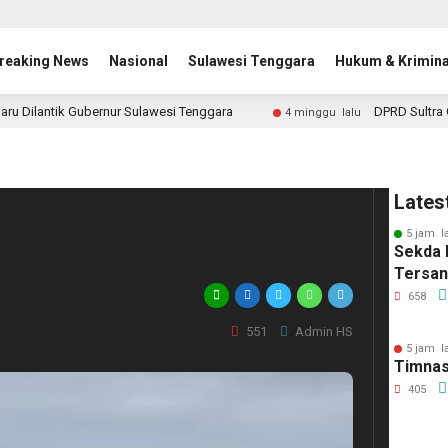
reaking News
Nasional
Sulawesi Tenggara
Hukum & Krimina
aru Dilantik Gubernur Sulawesi Tenggara
DPRD Sultra 
4 minggu lalu
A Tenggelam di Pantai
Lates
5 jam l
Pencarian
Sekda 
Tersa
658
551
Admin HS
5 jam l
Timnas
405