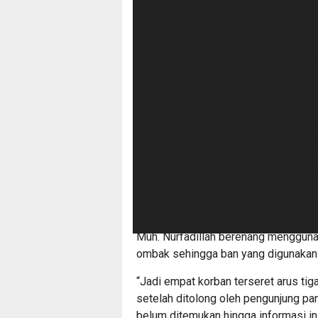
orang tersebut, tiga berhasil disela
dalam pencarian.
Kepala Kantor Pencarian dan Pertol
membenarkan informasi tersebut. D
menerima informasi awal dari Imran,
melaporkan telah terjadi kondisi m
Berdasarkan laporan tersebut, pada 
Konawe Utara diberangkatkan deng
Rubberboat, beserta peralatan pend
bantuan SAR. “Empat korban berstat
ditemukan,” katanya, Minggu 17 Sep
Muhamad Arafah membeberkan, kejadi
Muh. Nurfadillah berenang menggun
ombak sehingga ban yang digunakan 
“Jadi empat korban terseret arus tig
setelah ditolong oleh pengunjung pa
belum ditemukan hingga informasi ini 