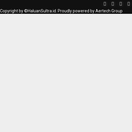
Copyright by ©HaluanSultra.id. Proudly powered by Aertech Group