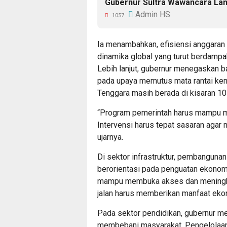
Gubernur Sultra Wawancara Lan
Admin HS
1057
Ia menambahkan, efisiensi anggaran
dinamika global yang turut berdampa
Lebih lanjut, gubernur menegaskan 
pada upaya memutus mata rantai kemi
Tenggara masih berada di kisaran 10
“Program pemerintah harus mampu m
Intervensi harus tepat sasaran agar
ujarnya.
Di sektor infrastruktur, pembanguna
berorientasi pada penguatan ekonomi 
mampu membuka akses dan meningka
jalan harus memberikan manfaat ekon
Pada sektor pendidikan, gubernur m
membebani masyarakat. Pengelolaan