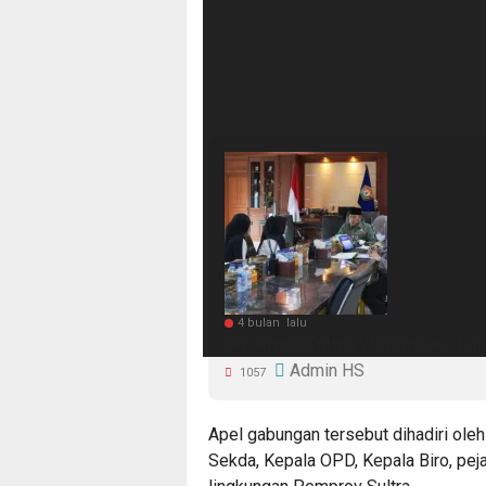
Hal tersebut disampaikan Gubernur S
Sumangerukka, saat memimpin apel g
Pemprov Sultra di Lapangan Kantor G
Baca Juga
4 bulan lalu
Gubernur Sultra Wawancara Lan
Admin HS
1057
Apel gabungan tersebut dihadiri oleh 
Sekda, Kepala OPD, Kepala Biro, peja