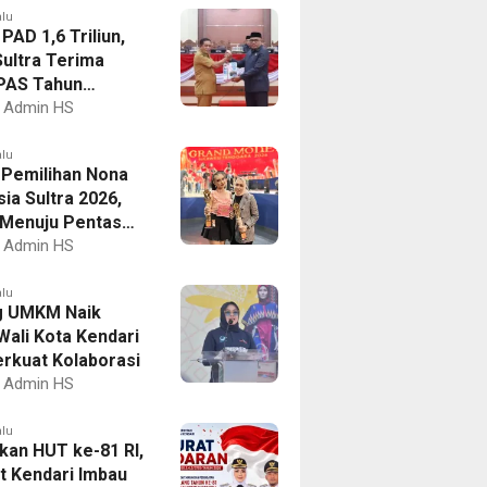
alu
PAD 1,6 Triliun,
ultra Terima
PAS Tahun
an 2027
Admin HS
alu
I Pemilihan Nona
ia Sultra 2026,
a Menuju Pentas
al
Admin HS
alu
g UMKM Naik
Wali Kota Kendari
erkuat Kolaborasi
Admin HS
alu
kan HUT ke-81 RI,
 Kendari Imbau