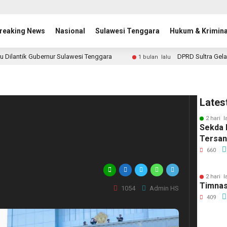
reaking News
Nasional
Sulawesi Tenggara
Hukum & Krimina
u Dilantik Gubernur Sulawesi Tenggara
DPRD Sultra Gela
1 bulan lalu
s, Gubernur Sultra :
Lates
2 hari l
am Harus Berdampak
Sekda 
Tersa
660
2 hari l
Timnas
1054
Admin HS
409