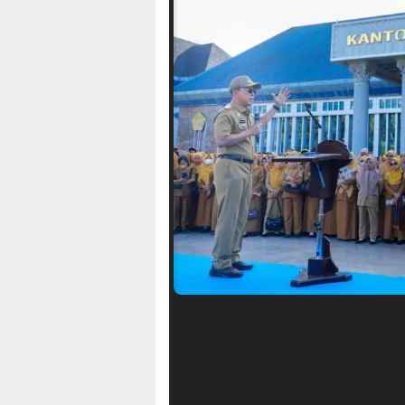
HALUANSULTRA.ID
– Pemerintah P
komitmennya untuk mengarahkan an
langsung bagi masyarakat, terutama
memperluas akses layanan pendidik