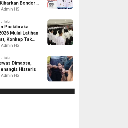
Kibarkan Bendera
Putih dan Gelar
Admin HS
mbaan
u lalu
on Paskibraka
2026 Mulai Latihan
at, Konkep Tak
Delegasi
Admin HS
u lalu
ewas Dimassa,
enangis Histeris
Admin HS