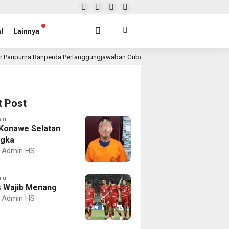
l
Lainnya
r Paripurna Ranperda Pertanggungjawaban Gubernur 2025, Realisasi APBD Rp4,
t Post
alu
Konawe Selatan
ngka
Admin HS
alu
 Wajib Menang
Admin HS