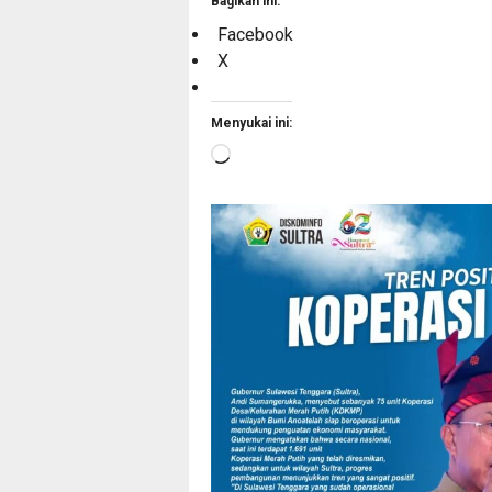
Bagikan ini:
Facebook
X
Menyukai ini:
Memuat...