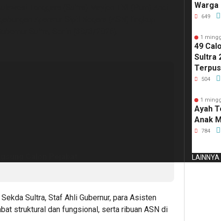
Warga 
ulawesi Tenggara (Sultra) Mayjen TNI (Purn) Andi
Merah 
649
abungan Aparatur Sipil Negara (ASN) lingkup
Perlo
ubernur Sultra, Senin (30/3/2026).
1 mingg
49 Cal
Sultra 
Terpus
Kirim 
504
1 mingg
Ayah T
Anak M
784
gsung Calon Pejabat
LAINNYA
Sekda Sultra, Staf Ahli Gubernur, para Asisten
bat struktural dan fungsional, serta ribuan ASN di