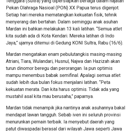
Tenggara (Sultra) yang dipersiapkan berlaga dalam hajatan
Pekan Olahraga Nasioal (PON) XX Papua terus digenjot.
Setiap hari mereka mematangkan kekuatan fisik, tehnik
menyerang dan bertahan. Dalam seminggu anak asuhan
Mardan ini bahkan melakukan 13 kali latihan. “Semua atlet
kita sudah ada di Kota Kendari. Mereka latihan di Indo
Jaya,” ujarnya ditemui di Gedung KONI Sultra, Rabu (16/6).
Mardan mengatakan enam pebulutangkis masing-masing
Atriani, Tiara, Wulandari, Husnul, Najwa dan Hazizah akan
turun dinomor beregu dan perorangan. Ia pun optimis
mampu menembus babak semifinal. Apalagi semua atlet
sudah lebih dua bulan fokus menjalani latihan. “Peta
kekuatan merata. Dan kita harus optimis. Tidak ada yang
mustahil asal kita mau berusaha,” paparnya.
Mardan tidak menampik jika nantinya anak asuhannya bakal
mendapat lawan tangguh. Sebab iven ini seluruh provinsi
menurunkan pemain terbaik. Ia menyebut daerah yang
patut diwaspadai berasal dari wilayah Jawa seperti Jawa