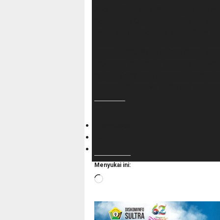
Abd Murhum dan Pamaruddin dari Pe
Goverment Organisation, Wa Iba sela
Parno dari perbankan, serta Rinny Ra
Dekan FPIK, Prof La Sara dalam samb
diperkuat dan dapat membantu FPIK 
tinggi. “Salah satu penentu kualitas 
peranan alumninya di tingkat nasional
Bagikan ini:
Facebook
X
Menyukai ini:
Memuat...