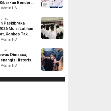
Kibarkan Bendera
Putih dan Gelar
Admin HS
mbaan
u lalu
on Paskibraka
2026 Mulai Latihan
at, Konkep Tak
Delegasi
Admin HS
u lalu
ewas Dimassa,
enangis Histeris
Admin HS