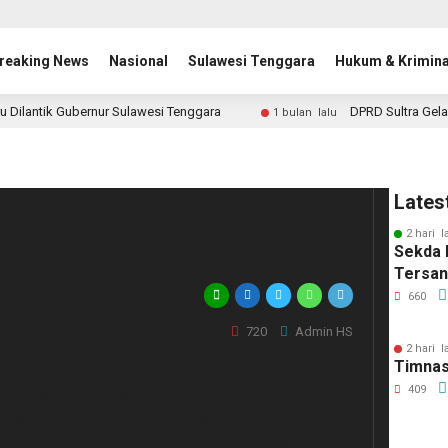
reaking News
Nasional
Sulawesi Tenggara
Hukum & Krimina
u Dilantik Gubernur Sulawesi Tenggara
DPRD Sultra Gela
1 bulan lalu
FPIK UHO Hadirkan 12
Lates
2 hari l
as Sektoral
Sekda 
Tersa
660
720
Admin HS
2 hari l
Timnas
409
ng pelaksanaan Musyawarah Besar (Mubes)
Kelautan (FPIK) Universitas Haluoleo, IKA Alumni
ang alumni dengan tema Peran Alumni Dalam