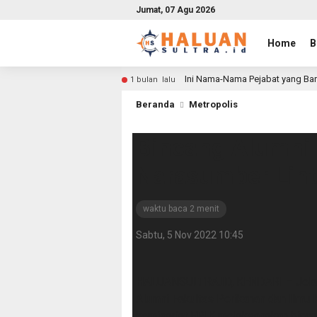
Jumat, 07 Agu 2026
Home
B
Ini Nama-Nama Pejabat yang Bar
1 bulan lalu
Beranda
Metropolis
Bincang Alumni 
Narasumber Lint
waktu baca 2 menit
Sabtu, 5 Nov 2022 10:45
HALUANSULTRA.ID, KENDARI – Jela
Alumni Fakultas Perikanan dan Ilmu 
komisariat FPIK melaksanakan binc