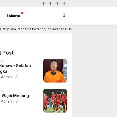
l
Lainnya
r Paripurna Ranperda Pertanggungjawaban Gubernur 2025, Realisasi APBD Rp4,
t Post
alu
Konawe Selatan
ngka
Admin HS
alu
 Wajib Menang
Admin HS