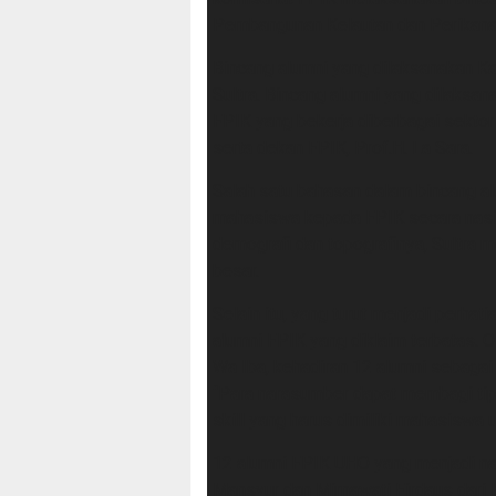
Pembangunan Kelautan dan Perikanan
Bincang alumni yang dilaksanakan Ka
Sultra. Bincang alumni yang dilaksan
FPIK yang bekerja diberbagai sekto
serta dekan FPIK, Prof.H. La Sara.
Salah satu bahasan dalam bincang alu
mahasiswa kepada FPIK secara nasion
demografi dan topografinya, Sultra m
besar.
Selain itu, yang turut menjadi perhat
alumni FPIK yang diklaim terbatas. O
Wa Iba, kehadiran 12 alumni sebagai
“Para narasumber dapat membagi tips
skill yang harus dimiliki mahasiswa u
12 alumni FPIK UHO yang menjadi n
Mansyur dan Mirnawati Firdaus dari 