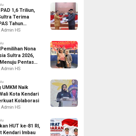
alu
PAD 1,6 Triliun,
ultra Terima
PAS Tahun
an 2027
Admin HS
alu
I Pemilihan Nona
ia Sultra 2026,
a Menuju Pentas
al
Admin HS
alu
g UMKM Naik
Wali Kota Kendari
erkuat Kolaborasi
Admin HS
alu
kan HUT ke-81 RI,
 Kendari Imbau