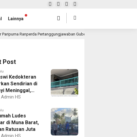
l
Lainnya
r Paripurna Ranperda Pertanggungjawaban Gubernur 2025, Realisasi APBD Rp4,
t Post
alu
swi Kedokteran
kan Sendirian di
ayi Meninggal,
k Kos Dobrak
Admin HS
alu
umah Ludes
ar di Muna Barat,
an Ratusan Juta
Admin HS