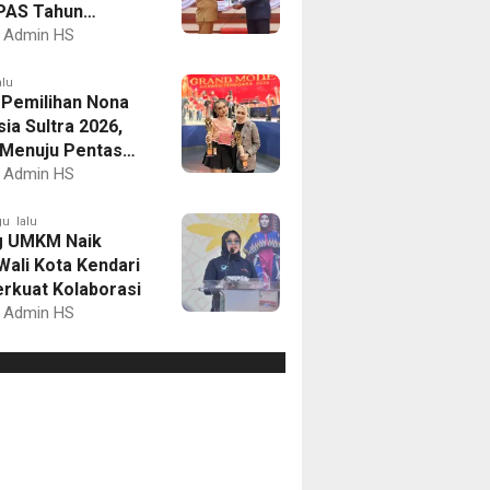
PAS Tahun
an 2027
Admin HS
alu
I Pemilihan Nona
ia Sultra 2026,
a Menuju Pentas
al
Admin HS
u lalu
g UMKM Naik
Wali Kota Kendari
erkuat Kolaborasi
Admin HS