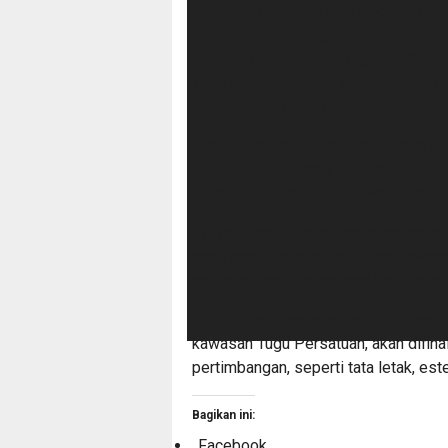
Sejumlah masukan juga diberikan par
penataan pedagang maksimal, namun 
kawasan itu. Penjabat (Pj) Wali Ko
Tugu Persatuan akan dipertahankan f
dimanfaatkan oleh masyarakat.
“Akan diberikan kesempatan pada for
berkontribusi terkait fasilitas-fasil
UMKM di kawasan Tugu Persatuan,”
Pj Wali Kota Kendari menegaskan, 
yang akan ditempatkan dalam kawa
sejumlah retribusi selama beberapa
Hal ini dilakukan, agar geliat ekonom
kawasan Tugu Persatuan, akan difin
pertimbangan, seperti tata letak, est
Bagikan ini:
Facebook