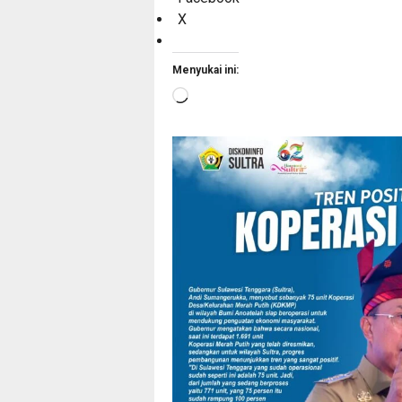
X
Menyukai ini:
Memuat...