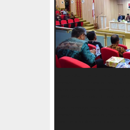
HALUANSULTRA.ID,KENDARI –
Pem
kawasan Tugu Persatuan, yang seda
Rancangan penataan kawasan Tugu Pe
Pj Wali Kota Kendari, di ruang pola k
Dalam rancangan awal itu, pemkot 
kawasan Tugu Persatuan, agar kawas
tidak menimbulkan kekumuhan.