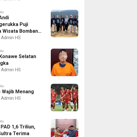
alu
Andi
erukka Puji
 Wisata Bombana
 Kolaka
Admin HS
alu
Konawe Selatan
ngka
Admin HS
alu
 Wajib Menang
Admin HS
alu
PAD 1,6 Triliun,
ultra Terima