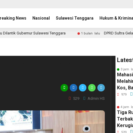
reaking News
Nasional
Sulawesi Tenggara
Hukum & Krimina
u Dilantik Gubernur Sulawesi Tenggara
DPRD Sultra Gela
1 bulan lalu
 Rancang Penataan
Lates
3 jam l
ersatuan
Mahasi
Melahir
Kos, B
Pemili
979
529
Admin HS
Pintu
4 jam l
Tiga R
Terbak
Kerugi
520