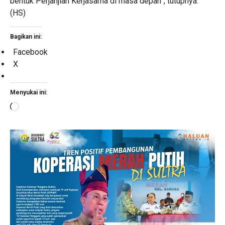
bentuk Perjanjian Kerjasama di masa depan”, tutupnya.
(HS)
Bagikan ini:
Facebook
X
Menyukai ini:
Memuat...