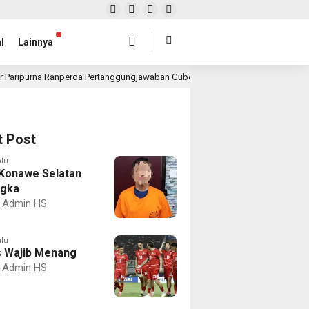
l
Lainnya
r Paripurna Ranperda Pertanggungjawaban Gubernur 2025, Realisasi APBD Rp4,
t Post
alu
Konawe Selatan
ngka
Admin HS
alu
 Wajib Menang
Admin HS