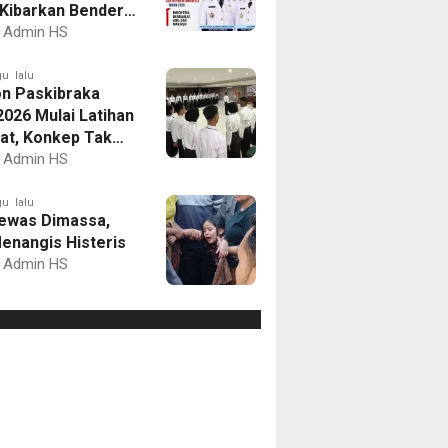
Kibarkan Bendera
Putih dan Gelar
Admin HS
mbaan
u lalu
on Paskibraka
2026 Mulai Latihan
at, Konkep Tak
Delegasi
Admin HS
u lalu
ewas Dimassa,
enangis Histeris
Admin HS