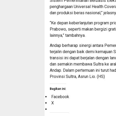
Sistem Pemerintahan Berbasis Elekt
penghargaan Universal Health Covera
dan produksi beras nasional,” jelasny
“Ke depan keberlanjutan program prio
Prabowo, seperti makan bergizi gra
lainnya,” tambahnya.
Andap berharap sinergi antara Pemeri
terjalin dengan baik demi kemajuan S
transisi ini dapat berjalan dengan l
dan semakin membawa Sultra ke arah 
Andap. Dalam pertemuan ini turut ha
Provinsi Sultra, Asrun Lio. (HS)
Bagikan ini:
Facebook
X