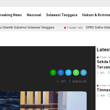
reaking News
Nasional
Sulawesi Tenggara
Hukum & Krimina
u Dilantik Gubernur Sulawesi Tenggara
DPRD Sultra Gela
1 bulan lalu
ka Silaturahmi ke
Lates
4 hari l
si Tenggara
Sekda 
Tersa
661
767
Admin HS
4 hari l
Timnas
409