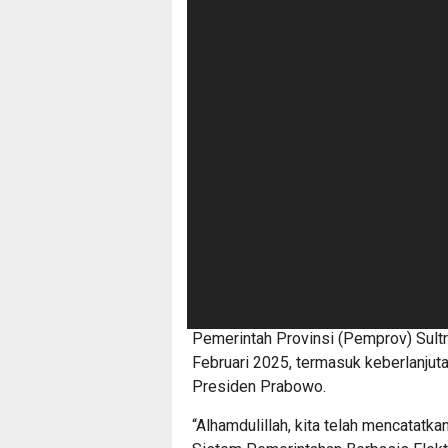
menjadi momentum penting dalam mas
“Tadi saya menerima kunjungan silat
Sultra terpilih periode 2025-2030. 
diberikan oleh masyarakat Sultra kepa
Dalam pertemuan tersebut, Andap m
mekanisme penyelenggaraan pemerinta
fungsi, hingga berbagai hal yang me
“Saya menjelaskan berbagai hal yang
kompetensi selaku Gubernur, termasu
tugas yang ada,” tambahnya.
Lebih lanjut, Andap menyampaikan se
Pemerintah Provinsi (Pemprov) Sult
Februari 2025, termasuk keberlanjut
Presiden Prabowo.
“Alhamdulillah, kita telah mencatatk