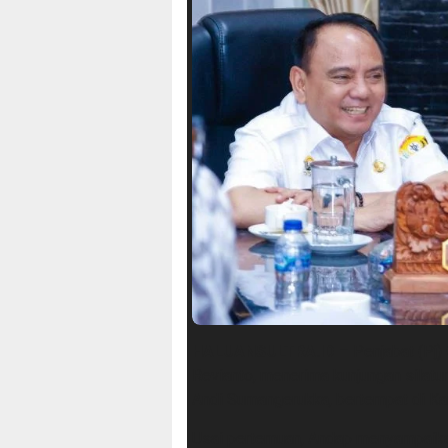
HALUANSULTRA.ID
– Penjabat (Pj)
Revianto, menerima kunjungan silatur
Andi Sumangerukka, bertempat di Ka
Usai pertemuan, Andap menyampaika