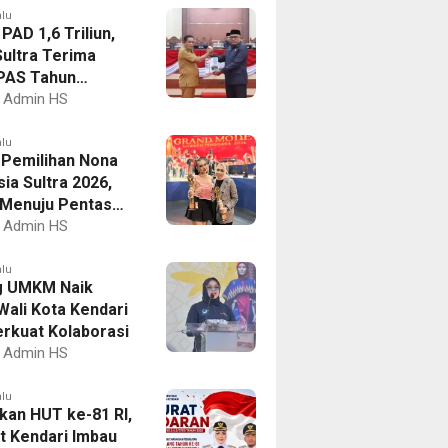
alu
PAD 1,6 Triliun,
ultra Terima
PAS Tahun
an 2027
Admin HS
alu
I Pemilihan Nona
ia Sultra 2026,
a Menuju Pentas
al
Admin HS
alu
g UMKM Naik
Wali Kota Kendari
erkuat Kolaborasi
Admin HS
alu
kan HUT ke-81 RI,
 Kendari Imbau