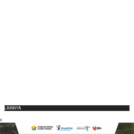
LAINNYA
x